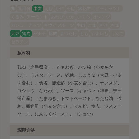
卵
乳成分
小麦
えび
かに
そば
落花生（ピーナッツ）
くるみ
アーモンド
あわび
いか
いくら
オレンジ
カシューナッツ
キウイフルーツ
牛肉
ごま
さけ
さば
大豆
鶏肉
バナナ
豚肉
まつたけ
もも
やまいも
りんご
ゼラチン
原材料
鶏肉（岩手県産）、たまねぎ、パン粉（小麦を含
む）、ウスターソース、砂糖、しょうゆ（大豆・小麦
を含む）、食塩、醸造酢（小麦を含む）、ナツメグ、
コショウ、なたね油、ソース（キャベツ（神奈川県三
浦市産）、たまねぎ、トマトペースト、なたね油、砂
糖、醸造酢（小麦を含む）、でん粉、食塩、ウスター
ソース、にんにくペースト、コショウ）
調理方法