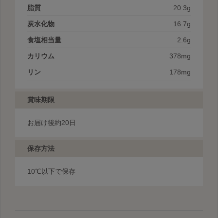
脂質
20.3g
炭水化物
16.7g
食塩相当量
2.6g
カリウム
378mg
リン
178mg
賞味期限
お届け後約20日
保存方法
10℃以下で保存