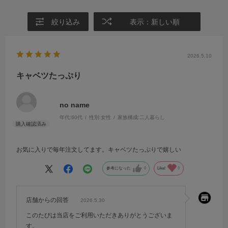
絞り込み
表示：新しい順
2026.5.10
キャベツたっぷり
no name
年代:
60代
性別:
女性
家族構成:
二人暮らし
お気に入りで毎年注文してます。キャベツたっぷりで嬉しい
参考になった
0
Like!
0
店舗からの回答
2026.5.30
このたびは当店をご利用いただきありがとうございま
す。