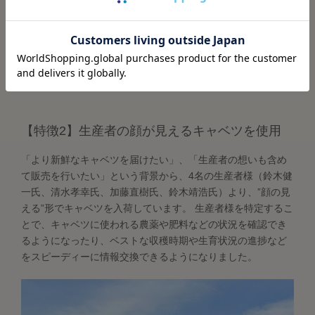
【特徴2】生産者の顔が見えるキャベツを使用
「より新鮮なキャベツを届けたい」、「生産者の想いも含め
て販売を行いたい」という背景から、4名の生産者様（鈴木健
一氏、清水孝幸氏、加藤直樹氏、鈴木靖浩氏）より、”顔の見
える”形でキャベツを入荷しています。 生産者様を特定するこ
とで、キャベツに使われる農薬や肥料などの状況を確認でき
るようになったり、ベストな収穫時期や生育状況の進捗など
をスピーディーに情報交換できるようになりました。