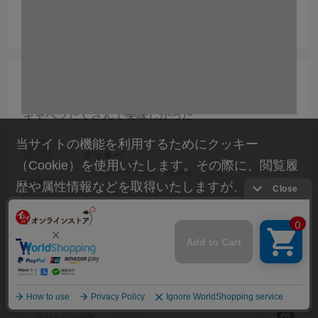
いたします。
2026.3.10
キャベツたくさんで美味しかった
当サイトの機能を利用するためにクッキー
クッキー
（Cookie）を使用いたします。その際に、閲覧履
年代:
60代
性別:
女性
家族構成:
二人暮らし
歴や属性情報などを取得いたしますが、お客様の
個人情報を特定することは行っておりません。詳
トマト味で味も良く、シャキシャキのキャベツが入っていて ハンバ
細に関しては「
プライバシーポリシー
」をお読み
ーグも厚みがあり 美味しかったです
追加で10袋注文しました！
ください。
参考になった
0
Like!
0
承諾する