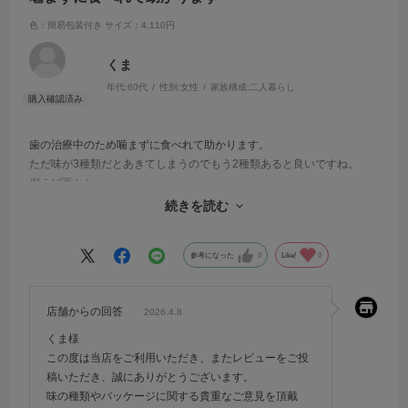
色：簡易包装付き
サイズ：4,110円
くま
年代:
60代
性別:
女性
家族構成:
二人暮らし
歯の治療中のため噛まずに食べれて助かります。
ただ味が3種類だとあきてしまうのでもう2種類あると良いですね。
例えば豆とか…
あと袋から取り出す時に汁が飛んで周りを汚すことがあるのと、最後
続きを読む
まで出すのが大変なのがマイナス点になります。
参考になった
0
Like!
0
店舗からの回答
2026.4.8
くま様
この度は当店をご利用いただき、またレビューをご投
稿いただき、誠にありがとうございます。
味の種類やパッケージに関する貴重なご意見を頂戴