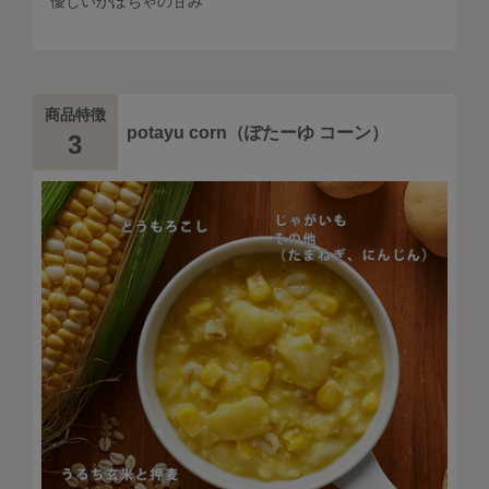
優しいかぼちゃの甘み
商品特徴
potayu corn（ぽたーゆ コーン）
3