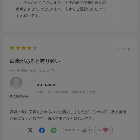
し、ありがとうございます。今後の商品開発や改良の
参考とさせていただきます。末永くご愛顧いただけま
すと幸いです。
2026.2.6
白米があると有り難い
色：通常配送
サイズ：4,100円
no name
年代:
50代
性別:
女性
家族構成:
その他
高齢の親に栄養も摂れるのでと購入しましたが、玄米の口に残る食感
が気になった様です。白米でモアルと嬉しいです。
参考になった
0
Like!
0