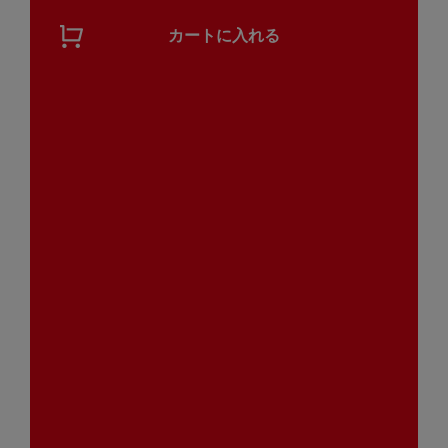
カートに入れる
関連する商品
野菜のお粥 potayu corn（ぽ
野菜のお粥 potayu（ぽたー
たーゆ コーン） 5袋（常温
ゆ）プチギフトセット（ラッ
品）
ピングなし/常温品）
1,890
1,200
（税込）
（税込）
￥
￥