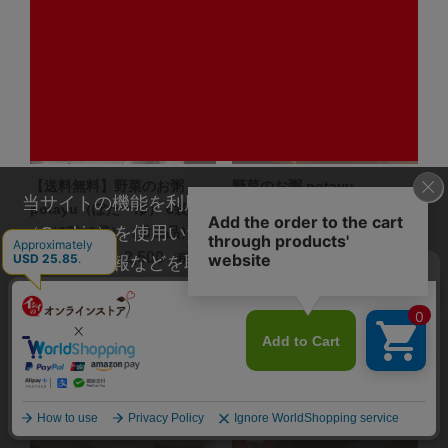
【送料無料】野菜のお粥
野菜のお粥 potayu
当サイトの機能を利用するためにクッキー
potayu（ぽたーゆ） 6袋セッ
pumpkin（ぽたーゆ パンプ
（Cookie）を使用いたします。その際に、閲覧履
ト（3種×2袋）（常温品）
キン）5袋（常温品）
2,500
1,890
（税込）
（税込）
歴や属性情報などを取得いたしますが、お客様の
￥
￥
個人情報を特定することは行っておりません。詳
細に関しては「
プライバシーポリシー
」をお読み
ください。
承諾する