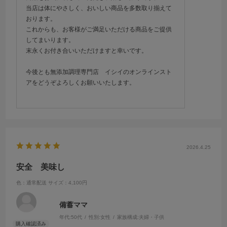
当店は体にやさしく、おいしい商品を多数取り揃えて
おります。
これからも、お客様がご満足いただける商品をご提供
してまいります。
末永くお付き合いいただけますと幸いです。
今後とも無添加調理専門店 イシイのオンラインスト
アをどうぞよろしくお願いいたします。
2026.4.25
安全 美味し
色：通常配送
サイズ：4,100円
備蓄ママ
年代:
50代
性別:
女性
家族構成:
夫婦・子供