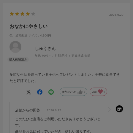
2026.6.20
おなかにやさしい
色：通常配送
サイズ：4,100円
しゅうさん
年代:
70代～
性別:
男性
家族構成:
夫婦
多忙な生活を送っている子供へプレゼントしました。手軽に食事でき
たと好評でした。
参考になった
0
Like!
0
店舗からの回答
2026.6.22
このたびは当店をご利用いただきありがとうございま
す。
商品をお気に召していただき、嬉しい限りです。