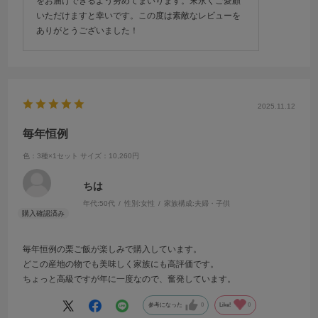
をお届けできるよう努めてまいります。末永くご愛顧
いただけますと幸いです。この度は素敵なレビューを
ありがとうございました！
2025.11.12
毎年恒例
色：3種×1セット
サイズ：10,260円
ちは
年代:
50代
性別:
女性
家族構成:
夫婦・子供
毎年恒例の栗ご飯が楽しみで購入しています。
どこの産地の物でも美味しく家族にも高評価です。
ちょっと高級ですが年に一度なので、奮発しています。
参考になった
0
Like!
0