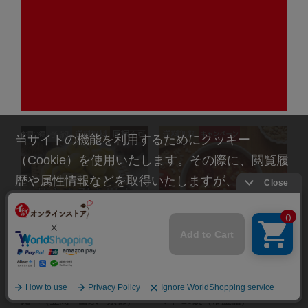
無料】地域の栗ごはんの素 3
無料】栗ごはんと九条ねぎハ
種詰め合わせ（笠間・京丹
ンバーグのセット（冷蔵品）
波・やまえ)（常温品）＿
＿
超早期割5%OFF
超早期割5%OFF
5,800
5,500
（税込）
（税込）
￥
￥
5,510
5,225
（税込）
（税込）
￥
￥
当サイトの機能を利用するためにクッキー
（Cookie）を使用いたします。その際に、閲覧履
歴や属性情報などを取得いたしますが、お客様の
個人情報を特定することは行っておりません。詳
細に関しては「
プライバシーポリシー
」をお読み
ください。
【11月上旬からお届け/送料
【お買い得/送料無料】野菜の
承諾する
無料】熟成むき栗3産地食べ
お粥 potayu（ぽたーゆ）ト
比べ（笠間・山県・京都）
マト 20袋（常温品）