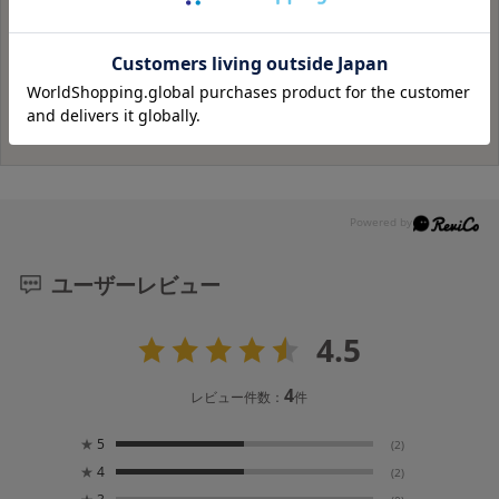
200g（冷凍品）×2
京都京丹波町産 熟成むき栗
200g（冷凍品）×2
ユーザーレビュー
4.5
4
レビュー件数：
件
★
5
(2)
★
4
(2)