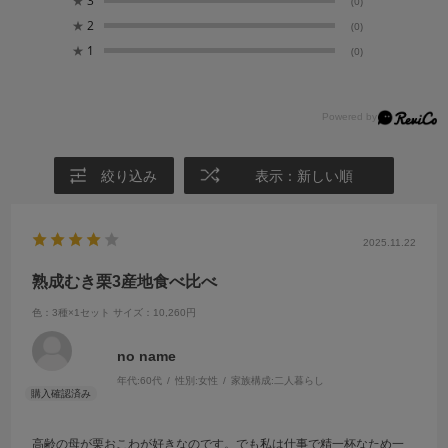
★
3
(0)
★
2
(0)
★
1
(0)
絞り込み
表示：新しい順
2025.11.22
熟成むき栗3産地食べ比べ
色：3種×1セット
サイズ：10,260円
no name
年代:
60代
性別:
女性
家族構成:
二人暮らし
高齢の母が栗おこわが好きなのです。でも私は仕事で精一杯なため一