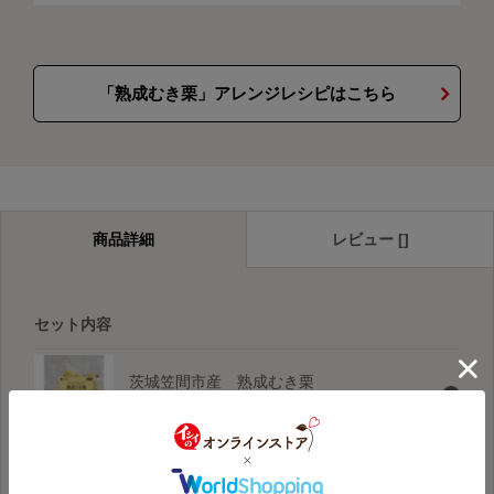
「熟成むき栗」アレンジレシピはこちら
商品詳細
レビュー []
セット内容
茨城笠間市産 熟成むき栗
200g（冷凍品）×2
岐阜山県市産 熟成むき栗