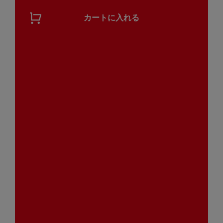
【12月3日からお届け/送料無
【10月上旬からお届け/送料
カートに入れる
料】和栗のモンブラン（冷凍
無料】地域の栗ごはんの素 4
品）｜お歳暮・おせち料理に
種詰め合わせ（笠間、山県、
＿*
京丹波、やまえ）（常温品）
早期割5%OFF
＿
超早期割5%OFF
6,000
（税込）
￥
6,800
（税込）
5,700
￥
（税込）
￥
6,460
（税込）
￥
【10月上旬からお届け/送料
【10月上旬からお届け/送料