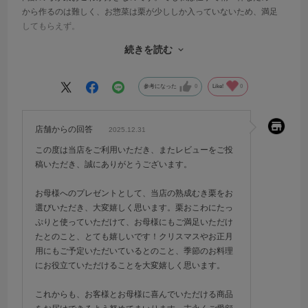
から作るのは難しく、お惣菜は栗が少ししか入っていないため、満足
してもらえず。
こちらは栗の粒にばらつきはあるものの、2合のおこわにたっぷり！お
続きを読む
味もふんわり甘くて、大満足でした。一袋目はすぐにいただき、2袋目
はクリスマス用に、3袋目はお正月用にと思っています。もう外食がで
きない母に、プレゼントです。
参考になった
0
Like!
0
店舗からの回答
2025.12.31
この度は当店をご利用いただき、またレビューをご投
稿いただき、誠にありがとうございます。
お母様へのプレゼントとして、当店の熟成むき栗をお
選びいただき、大変嬉しく思います。栗おこわにたっ
ぷりと使っていただけて、お母様にもご満足いただけ
たとのこと、とても嬉しいです！クリスマスやお正月
用にもご予定いただいているとのこと、季節のお料理
にお役立ていただけることを大変嬉しく思います。
これからも、お客様とお母様に喜んでいただける商品