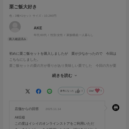
栗ご飯大好き
色：3種×1セット
サイズ：10,260円
AKE
年代:
60代
性別:
女性
家族構成:
一人暮らし
初めに栗ご飯セットを購入しましたが 栗が少なかったので 今回は
こちらにしました。
栗ご飯セットの栗の方が香りがあり美味しい栗でした 今回の方が栗
の量が倍ぐらいありご飯の味つけも自分の好みでできるので 美味し
続きを読む
くて頂いてます。一合のお米に一袋入れるので 栗🌰がごろごろ入っ
ていて贅沢な感じです。その時期の美味しいものを食べるって幸せで
すね
参考になった
0
Like!
0
店舗からの回答
2025.11.14
AKE様
この度はイシイのオンラインストアをご利用いただ