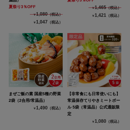
温品）
夏祭り3％OFF
夏祭り3％OFF
1,465
（税込）
￥
1,080
（税込）
1,421
￥
（税込）
￥
1,047
（税込）
￥
まぜご飯の素 国産5種の野菜
【非常食にも日常使いにも】
2袋（2合用/常温品）
常温保存てりやきミートボー
ル 5袋（常温品）公式通販限
1,490
（税込）
￥
定
1,080
（税込）
￥