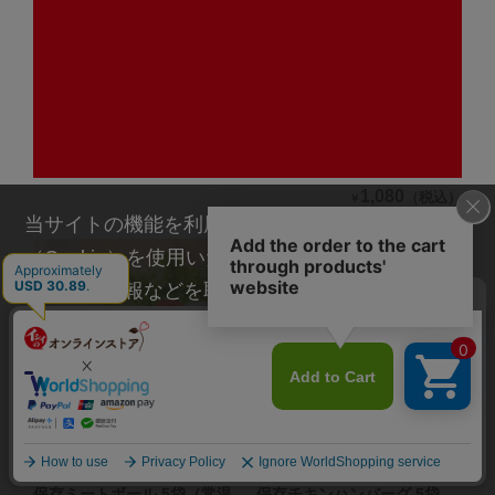
まぜご飯の素 国産5種の野菜
【非常食にも日常使いにも】
2袋（2合用/常温品）
常温保存てりやきミートボー
ル 5袋（常温品）公式通販限
1,490
（税込）
￥
定
1,080
（税込）
￥
当サイトの機能を利用するためにクッキー
（Cookie）を使用いたします。その際に、閲覧履
歴や属性情報などを取得いたしますが、お客様の
個人情報を特定することは行っておりません。詳
細に関しては「
プライバシーポリシー
」をお読み
ください。
承諾する
【非常食、日常使いに】常温
【非常食、日常使いに】常温
保存ミートボール 5袋（常温
保存チキンハンバーグ 5袋