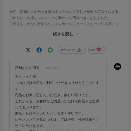
最初、親戚からいただき物のドレッシングでしたが使ってみたらまる
で作りたての様なフレッシュな味わいで病みつきになりました。
子供達もこれなら野菜をたくさん食べてるとのことなので10本買いま
した。
続きを読む
近所でも買えるといいなと思いますので、
よろしくお願いします。
参考になった
0
Like!
0
店舗からの回答
2026.4.1
みっちゃん様
このたびは当店をご利用いただきありがとうございま
す。
商品をお気に召していただき、嬉しい限りです。
これからも、お客様がご満足いただける商品をご提供
してまいります。
末永くお付き合いいただけますと幸いです。
いただいたご意見につきましては今後、検討課題とさ
せていただきます。