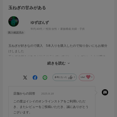
玉ねぎの甘みがある
ゆずぽんず
年代:
40代
性別:
女性
家族構成:
夫婦・子供
玉ねぎが好きなので購入 5本入りを購入したので知り合いにもお裾分
けしました
玉ねぎの甘みがあるがサラサラしていてドレッシングというより醤油
感が強い
続きを読む
私はサラダにかけましたが、これから色々なものに合わせてみたい
参考になった
0
Like!
0
店舗からの回答
2025.8.18
この度はイシイのオンラインストアをご利用いただ
き、またレビューをご投稿いただき、誠にありがとう
ございます。