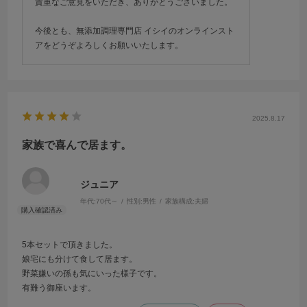
貴重なご意見をいただき、ありがとうございました。
今後とも、無添加調理専門店 イシイのオンラインスト
アをどうぞよろしくお願いいたします。
2025.8.17
家族で喜んで居ます。
ジュニア
年代:
70代～
性別:
男性
家族構成:
夫婦
5本セットで頂きました。
娘宅にも分けて食して居ます。
野菜嫌いの孫も気にいった様子です。
有難う御座います。