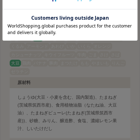
本品の原材料に含まれる食物アレルギー物質（特定原材料及
びそれに準ずるもの）
※アレルゲンの由来原材料は原材料を
ご覧下さい。
卵
乳成分
小麦
えび
かに
そば
落花生（ピーナッツ）
くるみ
アーモンド
あわび
いか
いくら
オレンジ
カシューナッツ
キウイフルーツ
牛肉
ごま
さけ
さば
大豆
鶏肉
バナナ
豚肉
まつたけ
もも
やまいも
りんご
ゼラチン
原材料
しょうゆ(大豆・小麦を含む、国内製造)、たまねぎ
(茨城県筑西市産)、食用植物油脂（なたね油、大豆
油）、たまねぎピューレ(たまねぎ(茨城県筑西市
産))、砂糖、みりん、醸造酢、食塩、濃縮レモン果
汁、しいたけだし