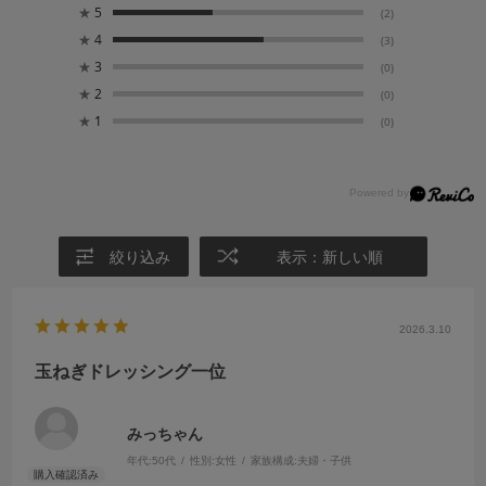
★
5
(2)
★
4
(3)
★
3
(0)
★
2
(0)
★
1
(0)
絞り込み
表示：新しい順
2026.3.10
玉ねぎドレッシング一位
みっちゃん
年代:
50代
性別:
女性
家族構成:
夫婦・子供