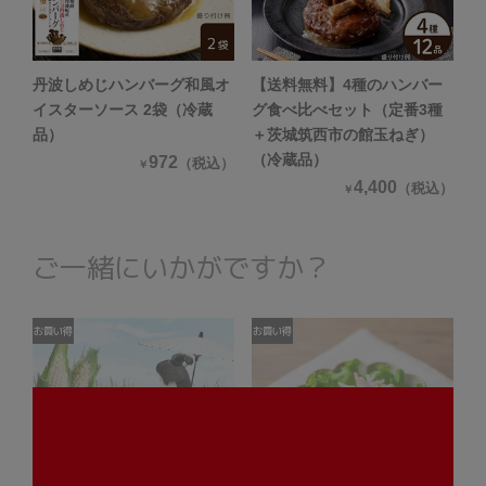
丹波しめじハンバーグ和風オ
【送料無料】4種のハンバー
イスターソース 2袋（冷蔵
グ食べ比べセット（定番3種
品）
＋茨城筑西市の館玉ねぎ）
（冷蔵品）
972
（税込）
￥
4,400
（税込）
￥
ご一緒にいかがですか？