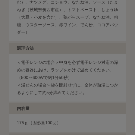
む）、ナツメグ、コショウ、なたね油、ソース（たま
ねぎ（茨城県筑西市産）、トマトペースト、しょうゆ
（大豆・小麦を含む）、鶏がらスープ、なたね油、粗
糖、ウスターソース、赤ワイン、でん粉、ココアパウ
ダー）
調理方法
＜電子レンジの場合＞中身を必ず電子レンジ対応の深
めの容器にあけ、ラップをかけて温めてください。
（500～600Wで約1分50秒）
＜湯せんの場合＞袋を開封せずに、全体が熱湯につか
るようにして約5分温めてください。
内容量
175ｇ（固形量100ｇ）