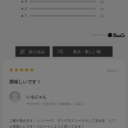
★
3
(0)
★
2
(0)
★
1
(0)
絞り込み
表示：新しい順
2025.9.7
美味しいです！
いもにゃん
年代:
60代
性別:
女性
家族構成:
一人暮らし
ご飯が進みます。ハンバーグ、デミグラスソースそして玉ねぎ、とて
も美味しいです！リピートしようと思ってます！