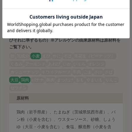
（冷蔵品）×5
本品の原材料に含まれる食物アレルギー物質（特定原材料及
びそれに準ずるもの）
※アレルゲンの由来原材料は原材料を
ご覧下さい。
卵
乳成分
小麦
えび
かに
そば
落花生（ピーナッツ）
くるみ
アーモンド
あわび
いか
いくら
オレンジ
カシューナッツ
キウイフルーツ
牛肉
ごま
さけ
さば
大豆
鶏肉
バナナ
豚肉
まつたけ
もも
やまいも
りんご
ゼラチン
原材料
鶏肉（岩手県産）、たまねぎ（茨城県筑西市産）、パ
ン粉（小麦を含む）、ウスターソース、砂糖、しょう
ゆ（大豆・小麦を含む）、食塩、醸造酢（小麦を含