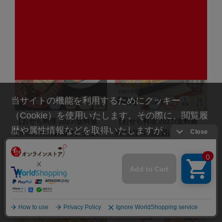
当サイトの機能を利用するためにクッキー
（Cookie）を使用いたします。その際に、閲覧履
【おせち料理 2027/送料無
【おせち料理 2027/送料無
歴や属性情報などを取得いたしますが、お客様の
料/12月31日お届け】すごい
料/12月31日お届け】イシイ
熊本酒肴箱（冷蔵品）＿*
の迎春小箱（冷蔵品）＿*
個人情報を特定することは行っておりません。詳
超早期割1000円引き
超早期割500円引き
細に関しては「
プライバシーポリシー
」をお読み
18,000
9,800
（税込）
（税込）
￥
￥
ください。
17,000
9,300
（税込）
（税込）
￥
￥
承諾する