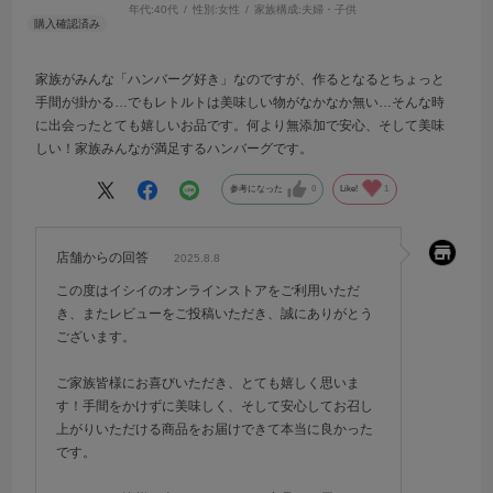
年代:
40代
性別:
女性
家族構成:
夫婦・子供
家族がみんな「ハンバーグ好き」なのですが、作るとなるとちょっと
手間が掛かる…でもレトルトは美味しい物がなかなか無い…そんな時
に出会ったとても嬉しいお品です。何より無添加で安心、そして美味
しい！家族みんなが満足するハンバーグです。
参考になった
0
Like!
1
店舗からの回答
2025.8.8
この度はイシイのオンラインストアをご利用いただ
き、またレビューをご投稿いただき、誠にありがとう
ございます。
ご家族皆様にお喜びいただき、とても嬉しく思いま
す！手間をかけずに美味しく、そして安心してお召し
上がりいただける商品をお届けできて本当に良かった
です。