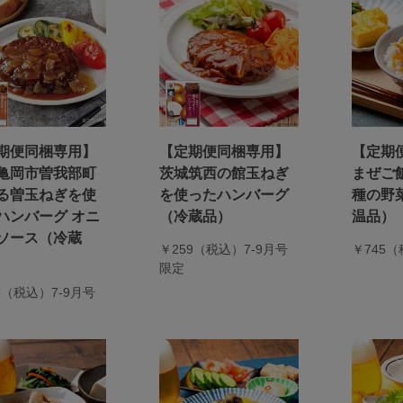
期便同梱専用】
【定期便同梱専用】
【定期
亀岡市曽我部町
茨城筑西の館玉ねぎ
まぜご飯
る曽玉ねぎを使
を使ったハンバーグ
種の野菜
ハンバーグ オニ
（冷蔵品）
温品）
ソース（冷蔵
￥259（税込）7-9月号
￥745
限定
9（税込）7-9月号