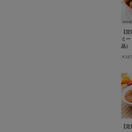
【定
ミー
品）
￥16
【定