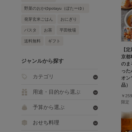
野菜のおかゆpotayu（ぽたーゆ）
発芽玄米ごはん
おにぎり
パスタ
お茶
平田牧場
送料無料
ギフト
【定
京都
ジャンルから探す
のま
った
カテゴリ
オン
品）
用途・目的から選ぶ
￥25
限定
予算から選ぶ
おせち料理