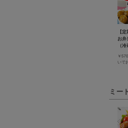
【定
お弁
（冷
￥5
いで
ミー