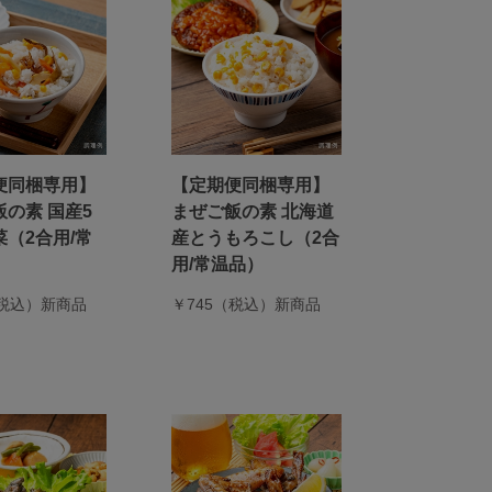
便同梱専用】
【定期便同梱専用】
の素 国産5
まぜご飯の素 北海道
（2合用/常
産とうもろこし（2合
用/常温品）
（税込）新商品
￥745（税込）新商品