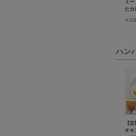
ミー
たカ
￥21
ハン
【定
チキ