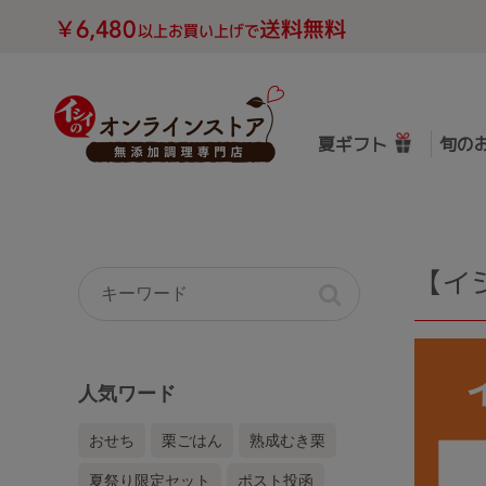
夏ギフト
旬の
【イ
人気ワード
おせち
栗ごはん
熟成むき栗
夏祭り限定セット
ポスト投函