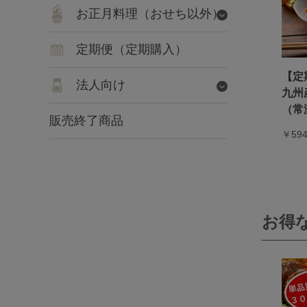
お正月料理（おせち以外）
定期便（定期購入）
【定
法人向け
九州
（常
販売終了商品
￥5
お得