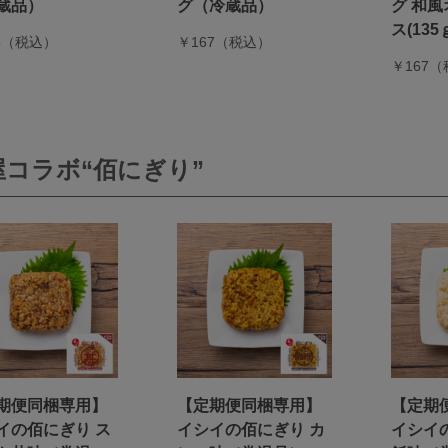
蔵品）
グ（冷蔵品）
グ 和
ス(135
5（税込）
￥167（税込）
￥167
屋コラボ“佰にぎり”
期便同梱専用】
【定期便同梱専用】
【定期
イの佰にぎり ス
イシイの佰にぎり カ
イシイ