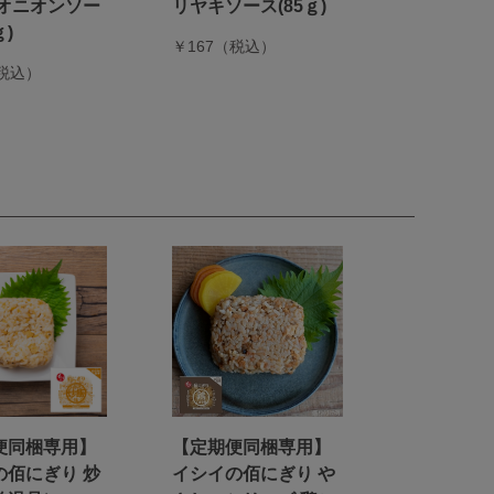
風オニオンソー
リヤキソース(85ｇ)
ｇ)
￥167（税込）
（税込）
便同梱専用】
【定期便同梱専用】
の佰にぎり 炒
イシイの佰にぎり や