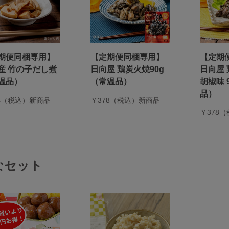
期便同梱専用】
【定期便同梱専用】
【定期
産 竹の子だし煮
日向屋 鶏炭火焼90g
日向屋
温品）
（常温品）
胡椒味 
品）
94（税込）新商品
￥378（税込）新商品
￥378
なセット