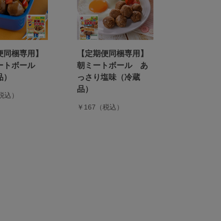
便同梱専用】
【定期便同梱専用】
ートボール
朝ミートボール あ
品）
っさり塩味（冷蔵
品）
（税込）
￥167（税込）