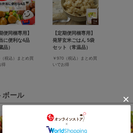
期便同梱専用】
【定期便同梱専用】
当に便利な4品
発芽玄米ごはん 5袋
蔵品）
セット（常温品）
70（税込）まとめ買
￥970（税込）まとめ買
お得
いでお得
トボール