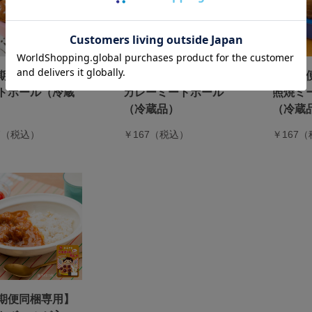
期便同梱専用】
【定期便同梱専用】
【定期
トボール（冷蔵
カレーミートボール
照焼ミ
（冷蔵品）
（冷蔵
7（税込）
￥167（税込）
￥167
期便同梱専用】