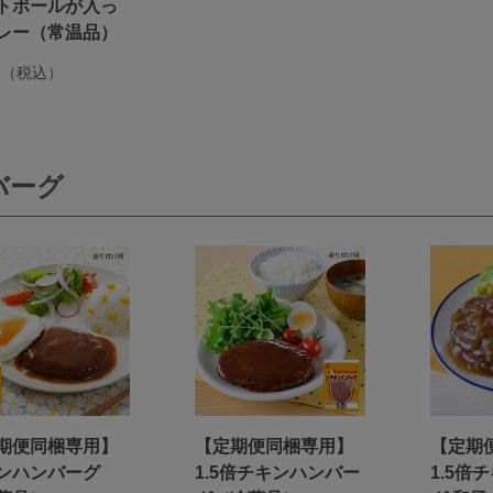
トボールが入っ
レー（常温品）
6（税込）
バーグ
期便同梱専用】
【定期便同梱専用】
【定期
ンハンバーグ
1.5倍チキンハンバー
1.5倍