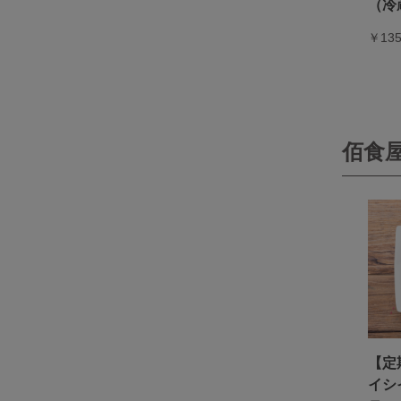
（冷
￥13
佰食
【定
イシ