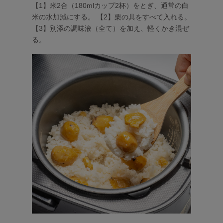
【1】米2合（180mlカップ2杯）をとぎ、通常の白
米の水加減にする。 【2】栗の具をすべて入れる。
【3】別添の調味液（全て）を加え、軽くかき混ぜ
る。