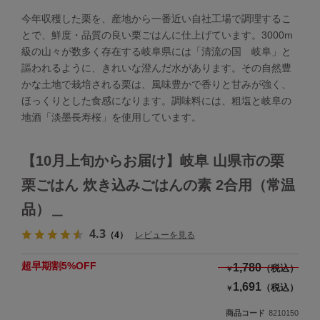
今年収穫した栗を、産地から一番近い自社工場で調理するこ
とで、鮮度・品質の良い栗ごはんに仕上げています。3000m
級の山々が数多く存在する岐阜県には「清流の国 岐阜」と
謳われるように、きれいな澄んだ水があります。その自然豊
かな土地で栽培される栗は、風味豊かで香りと甘みが強く、
ほっくりとした食感になります。調味料には、粗塩と岐阜の
地酒「淡墨長寿桜」を使用しています。
【10月上旬からお届け】岐阜 山県市の栗
栗ごはん 炊き込みごはんの素 2合用（常温
品）＿
4.3
（4）
レビューを見る
超早期割5%OFF
1,780
（税込）
￥
1,691
（税込）
￥
商品コード
8210150