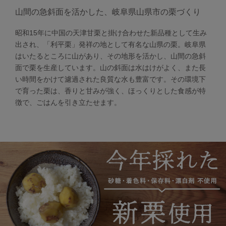
山間の急斜面を活かした、岐阜県山県市の栗づくり
昭和15年に中国の天津甘栗と掛け合わせた新品種として生み
出され、「利平栗」発祥の地として有名な山県の栗。岐阜県
はいたるところに山があり、その地形を活かし、山間の急斜
面で栗を生産しています。山の斜面は水はけがよく、また長
い時間をかけて濾過された良質な水も豊富です。その環境下
で育った栗は、香りと甘みが強く、ほっくりとした食感が特
徴で、ごはんを引き立たせます。