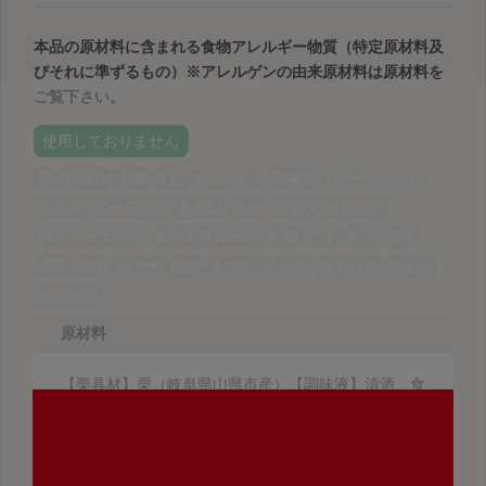
本品の原材料に含まれる食物アレルギー物質（特定原材料及
びそれに準ずるもの）
※アレルゲンの由来原材料は原材料を
ご覧下さい。
使用しておりません
卵
乳成分
小麦
えび
かに
そば
落花生（ピーナッツ）
くるみ
アーモンド
あわび
いか
いくら
オレンジ
カシューナッツ
キウイフルーツ
牛肉
ごま
さけ
さば
大豆
鶏肉
バナナ
豚肉
まつたけ
もも
やまいも
りんご
ゼラチン
原材料
【栗具材】栗（岐阜県山県市産）【調味液】清酒、食
塩
調理方法