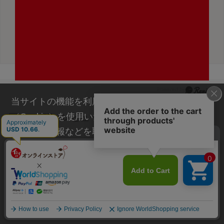
い。
当サイトの機能を利用するためにクッキー
ユーザーレビュー
（Cookie）を使用いたします。その際に、閲覧履
歴や属性情報などを取得いたしますが、お客様の
4.3
個人情報を特定することは行っておりません。詳
細に関しては「
プライバシーポリシー
」をお読み
4
レビュー件数：
件
ください。
★
5
(3)
承諾する
★
4
(0)
★
3
(0)