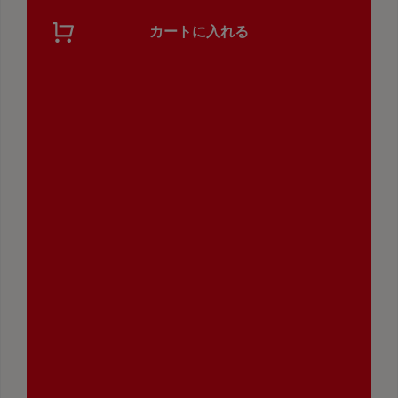
脂質
0.5g
カートに入れる
炭水化物
30.3g
食塩相当量
4.8g
カリウム
377mg
リン
59mg
賞味期限
お届け後約40日
保存方法
直射日光や高温多湿な場所を避けて保存してくださ
い。
※栗本来の味が楽しめる粗剥きにしております。その
ため、一部渋皮がついている場合がございますが、品
質に問題はございません。安心して召し上がりくださ