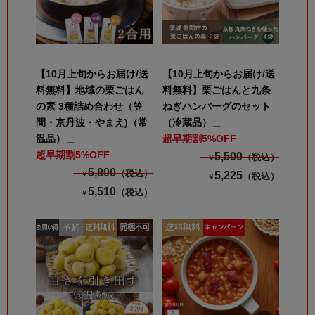
【10月上旬からお届け/送
【10月上旬からお届け/送
料無料】地域の栗ごはん
料無料】栗ごはんと九条
の素 3種詰め合わせ（笠
ねぎハンバーグのセット
間・京丹波・やまえ)（常
（冷蔵品）＿
温品）＿
超早期割5%OFF
超早期割5%OFF
5,500
（税込）
￥
5,800
（税込）
5,225
￥
（税込）
￥
5,510
（税込）
￥