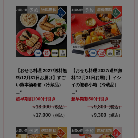
【おせち料理 2027/送料無
【おせち料理 2027/送料無
料/12月31日お届け】すご
料/12月31日お届け】イシ
い熊本酒肴箱（冷蔵品）
イの迎春小箱（冷蔵品）
＿*
＿*
超早期割1000円引き
超早期割500円引き
18,000
9,800
（税込）
（税込）
￥
￥
17,000
9,300
（税込）
（税込）
￥
￥