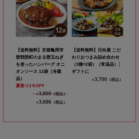
【送料無料】京都亀岡市
【送料無料】日向屋 こだ
曽我部町のまる曽玉ねぎ
わりおつまみ詰め合わせ
を使ったハンバーグ オニ
（3種×2袋）（常温品）│
オンソース 12袋（冷蔵
ギフトに
品）
3,700
（税込）
￥
夏祭り3％OFF
3,800
（税込）
￥
3,686
（税込）
￥