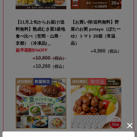
【11月上旬からお届け/送
【お買い得/送料無料】野
料無料】熟成むき栗3産地
菜のお粥 potayu（ぽたー
食べ比べ（笠間・山県・
ゆ）トマト 20袋（常温
京都）（冷凍品)＿
品）
超早期割5%OFF
4,980
（税込）
￥
10,800
（税込）
￥
10,260
（税込）
￥