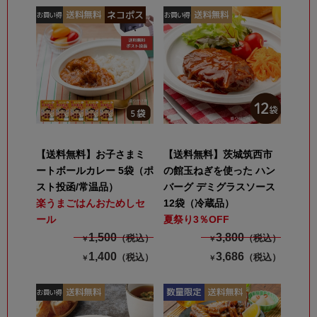
【送料無料】お子さまミ
【送料無料】茨城筑西市
ートボールカレー 5袋（ポ
の館玉ねぎを使った ハン
スト投函/常温品）
バーグ デミグラスソース
楽うまごはんおためしセ
12袋（冷蔵品）
ール
夏祭り3％OFF
1,500
3,800
（税込）
（税込）
￥
￥
1,400
3,686
（税込）
（税込）
￥
￥