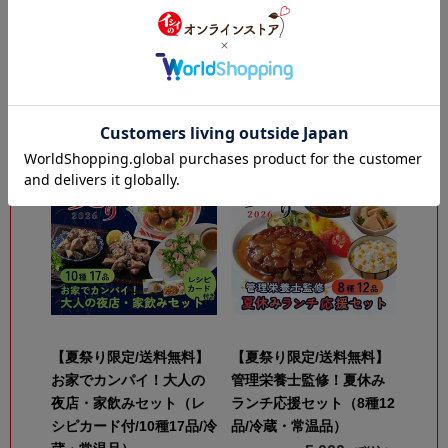
【送料無料/数量限定】夏
【非常食にも日常使いに
のごちそう便（10種21品/
も/送料無料】常温保存て
冷蔵・常温品）
りやきミートボール 50袋
（常温品）公式通販限定
6,980
（税込）
￥
10,800
（税込）
￥
【夏祭り限定/送料無料】
【夏祭り限定/送料無料】
お家でカンパイ！大人の
管理栄養士監修！夏休み
夜店・家飲みセット（レ
ランチ応援セット（8種12
シピカード付/10種17品/冷
品/冷蔵・常温品）