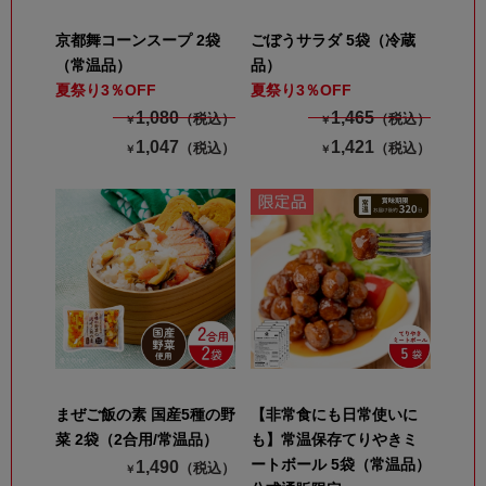
京都舞コーンスープ 2袋
ごぼうサラダ 5袋（冷蔵
（常温品）
品）
夏祭り3％OFF
夏祭り3％OFF
1,080
1,465
（税込）
（税込）
￥
￥
1,047
1,421
（税込）
（税込）
￥
￥
まぜご飯の素 国産5種の野
【非常食にも日常使いに
菜 2袋（2合用/常温品）
も】常温保存てりやきミ
ートボール 5袋（常温品）
1,490
（税込）
￥