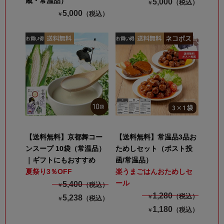
蔵・常温品）
5,000
（税込）
￥
5,000
（税込）
￥
【送料無料】京都舞コー
【送料無料】常温品3品お
ンスープ 10袋（常温品）
ためしセット（ポスト投
｜ギフトにもおすすめ
函/常温品）
夏祭り3％OFF
楽うまごはんおためしセ
ール
5,400
（税込）
￥
1,280
（税込）
5,238
￥
（税込）
￥
1,180
（税込）
￥