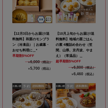
【12月3日からお届け/送
【10月上旬からお届け/送
料無料】和栗のモンブラ
料無料】地域の栗ごはん
ン（冷凍品）｜お歳暮・
の素 4種詰め合わせ（笠
おせち料理に＿*
間、山県、京丹波、やま
早期割5%OFF
え）（常温品）＿
超早期割5%OFF
6,000
（税込）
￥
6,800
（税込）
5,700
￥
（税込）
￥
6,460
（税込）
￥