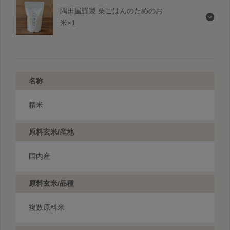
隅田屋謹製 栗ごはんのためのお
米×1
名称
精米
原料玄米/産地
国内産
原料玄米/品種
複数原料米