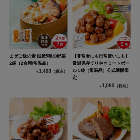
まぜご飯の素 国産5種の野菜
【非常食にも日常使いにも】
2袋（2合用/常温品）
常温保存てりやきミートボー
ル 5袋（常温品）公式通販限
1,490
（税込）
￥
定
1,080
（税込）
￥