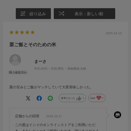
絞り込み
表示：新しい順
2025.10.13
栗ご飯とそのための米
まーさ
年代:
60代
性別:
男性
家族構成:
夫婦
栗の甘みとご飯がマッチしていて大変美味しかった。
参考になった
0
Like!
0
店舗からの回答
2025.10.17
この度はイシイのオンラインストアをご利用いただ