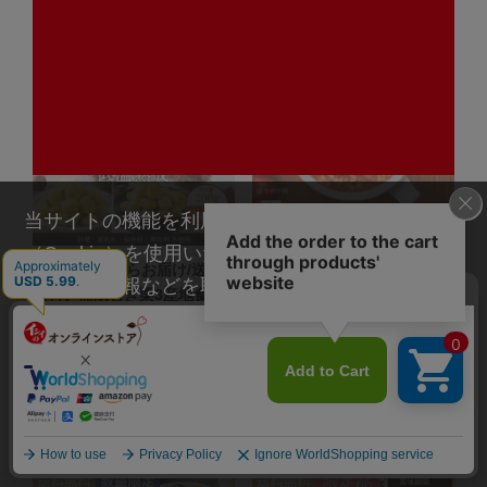
5,510
5,225
（税込）
（税込）
￥
￥
当サイトの機能を利用するためにクッキー
（Cookie）を使用いたします。その際に、閲覧履
【11月上旬からお届け/送料
【お買い得/送料無料】野菜の
歴や属性情報などを取得いたしますが、お客様の
無料】熟成むき栗3産地食べ
お粥 potayu（ぽたーゆ）ト
個人情報を特定することは行っておりません。詳
比べ（笠間・山県・京都）
マト 20袋（常温品）
（冷凍品)＿
4,980
（税込）
細に関しては「
プライバシーポリシー
」をお読み
￥
超早期割5%OFF
ください。
10,800
（税込）
￥
10,260
（税込）
￥
承諾する