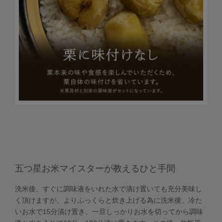
五つ星お米マイスターが教えるひと手間
洗米後、すぐに調味液をいれた水で漬け置いても充分美味し
く頂けますが、よりふっくらと炊き上げる為に洗米後、冷た
いお水で15分漬け置き、一旦しっかりお水を切ってから調味