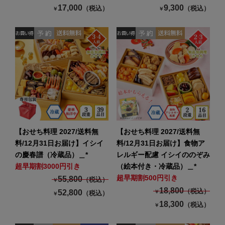
17,000
9,300
（税込）
（税込）
￥
￥
【おせち料理 2027/送料無
【おせち料理 2027/送料無
料/12月31日お届け】イシイ
料/12月31日お届け】食物ア
の慶春譜（冷蔵品）＿*
レルギー配慮 イシイののぞみ
超早期割3000円引き
（絵本付き・冷蔵品）＿*
超早期割500円引き
55,800
（税込）
￥
18,800
（税込）
52,800
￥
（税込）
￥
18,300
（税込）
￥