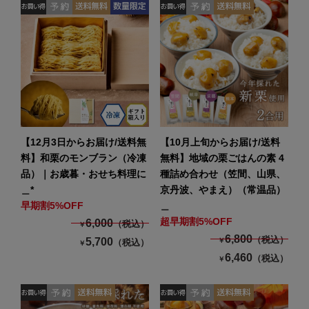
【12月3日からお届け/送料無
【10月上旬からお届け/送料
料】和栗のモンブラン（冷凍
無料】地域の栗ごはんの素 4
品）｜お歳暮・おせち料理に
種詰め合わせ（笠間、山県、
＿*
京丹波、やまえ）（常温品）
早期割5%OFF
＿
超早期割5%OFF
6,000
（税込）
￥
6,800
（税込）
5,700
￥
（税込）
￥
6,460
（税込）
￥