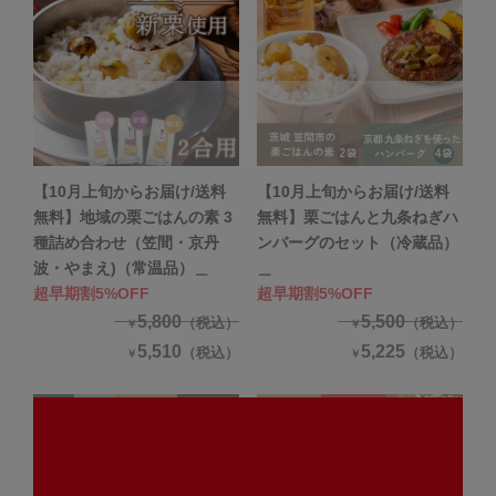
【10月上旬からお届け/送料
【10月上旬からお届け/送料
無料】地域の栗ごはんの素 3
無料】栗ごはんと九条ねぎハ
種詰め合わせ（笠間・京丹
ンバーグのセット（冷蔵品）
波・やまえ)（常温品）＿
＿
超早期割5%OFF
超早期割5%OFF
5,800
5,500
（税込）
（税込）
￥
￥
5,510
5,225
（税込）
（税込）
￥
￥