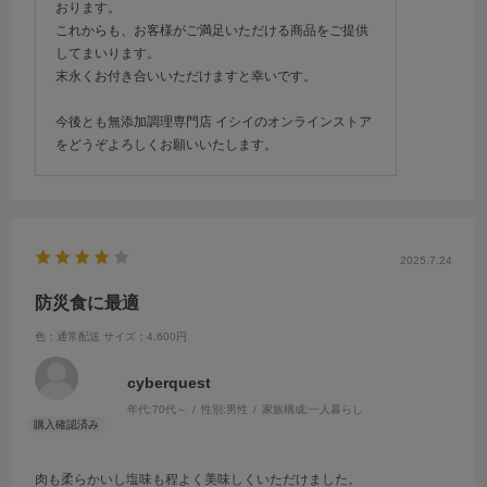
おります。
これからも、お客様がご満足いただける商品をご提供
してまいります。
末永くお付き合いいただけますと幸いです。
今後とも無添加調理専門店 イシイのオンラインストア
をどうぞよろしくお願いいたします。
2025.7.24
防災食に最適
色：通常配送
サイズ：4,600円
cyberquest
年代:
70代～
性別:
男性
家族構成:
一人暮らし
肉も柔らかいし塩味も程よく美味しくいただけました。