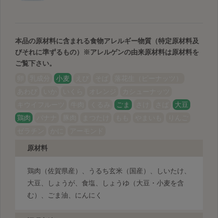
本品の原材料に含まれる食物アレルギー物質（特定原材料及
びそれに準ずるもの）
※アレルゲンの由来原材料は原材料を
ご覧下さい。
卵
乳成分
小麦
えび
そば
落花生（ピーナッツ）
あわび
いか
いくら
オレンジ
カシューナッツ
キウイフルーツ
牛肉
くるみ
ごま
さけ
さば
大豆
鶏肉
バナナ
豚肉
まつたけ
もも
やまいも
りんご
ゼラチン
かに
アーモンド
原材料
鶏肉（佐賀県産）、うるち玄米（国産）、しいたけ、
大豆、しょうが、食塩、しょうゆ（大豆・小麦を含
む）、ごま油、にんにく