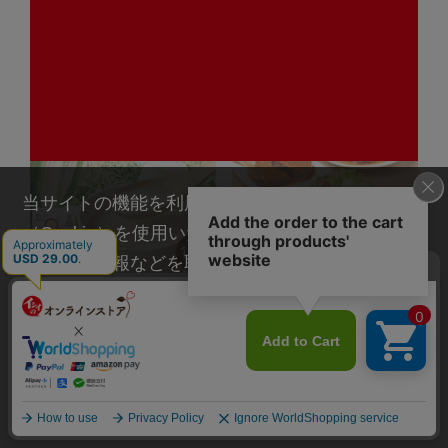
付/10種17品/冷蔵・常温品）
温品）
5,000
5,000
（税込）
（税込）
￥
￥
当サイトの機能を利用するためにクッキー
（Cookie）を使用いたします。その際に、閲覧履
歴や属性情報などを取得いたしますが、お客様の
個人情報を特定することは行っておりません。詳
【送料無料】京都舞コーンス
【送料無料】常温品3品おた
ープ 10袋（常温品）｜ギフ
めしセット（ポスト投函/常温
細に関しては「
プライバシーポリシー
」をお読み
トにもおすすめ
品）
ください。
夏祭り3％OFF
楽うまごはんおためしセール
5,400
1,280
（税込）
（税込）
￥
￥
承諾する
5,238
1,180
（税込）
（税込）
￥
￥