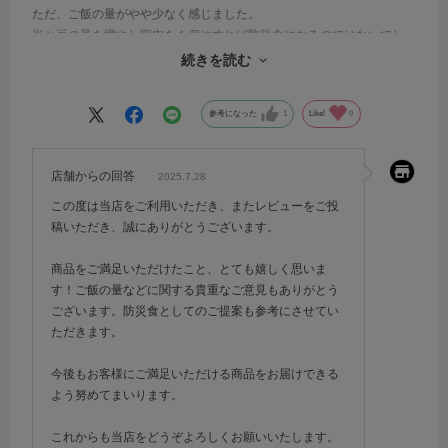
ただ、ご飯の量がやや少なく感じました。
米と豆の量を増やし鶏肉を１個にすれば防災食になるのではないでし
ょうか。
続きを読む
リピートします。
参考になった
1
Like!
0
店舗からの回答
2025.7.28
この度は当店をご利用いただき、またレビューをご投
稿いただき、誠にありがとうございます。
商品をご満足いただけたこと、とても嬉しく思いま
す！ご飯の量などに関する貴重なご意見もありがとう
ございます。防災食としてのご提案も参考にさせてい
ただきます。
今後もお客様にご満足いただける商品をお届けできる
よう努めてまいります。
これからも当店をどうぞよろしくお願いいたします。