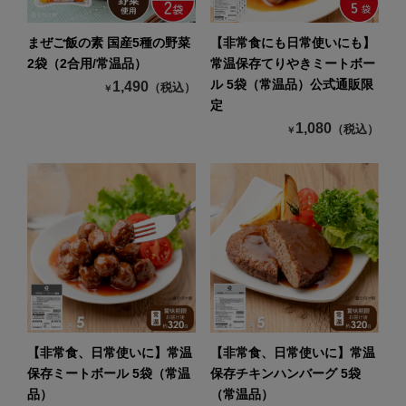
まぜご飯の素 国産5種の野菜
【非常食にも日常使いにも】
2袋（2合用/常温品）
常温保存てりやきミートボー
ル 5袋（常温品）公式通販限
1,490
（税込）
￥
定
1,080
（税込）
￥
【非常食、日常使いに】常温
【非常食、日常使いに】常温
保存ミートボール 5袋（常温
保存チキンハンバーグ 5袋
品）
（常温品）