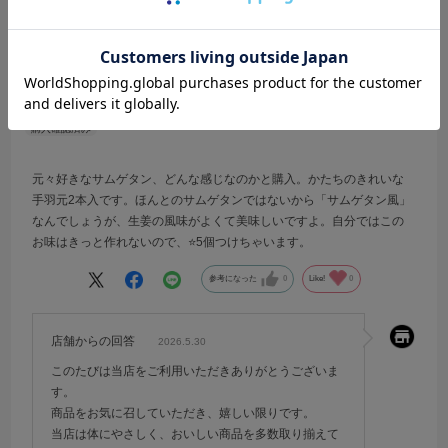
これ、美味いっす
色：通常配送
サイズ：4,600円
あひるん
年代:
60代
性別:
女性
家族構成:
一人暮らし
元々好きなサムゲタン、どんな感じなのかと購入。かたちのきれいな
手羽元2本入です。ほんとのサムゲタンではないから「サムゲタン風」
なんでしょうが、生姜の風味がよくて美味しいですよ。自分ではこの
お味はきっと作れないので、⭐️5個つけちゃいます。
参考になった
0
Like!
0
店舗からの回答
2026.5.30
このたびは当店をご利用いただきありがとうございま
す。
商品をお気に召していただき、嬉しい限りです。
当店は体にやさしく、おいしい商品を多数取り揃えて