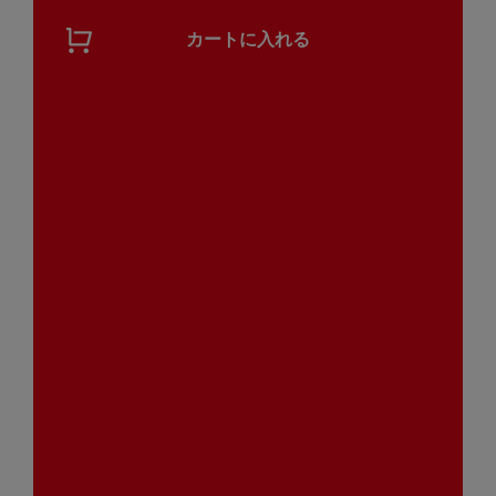
カートに入れる
【送料無料/数量限定】夏のご
【非常食にも日常使いにも/送
ちそう便（10種21品/冷蔵・
料無料】常温保存てりやきミ
常温品）
ートボール 50袋（常温品）
公式通販限定
6,980
（税込）
￥
10,800
（税込）
￥
【夏祭り限定/送料無料】お家
【夏祭り限定/送料無料】管理
でカンパイ！大人の夜店・家
栄養士監修！夏休みランチ応
飲みセット（レシピカード
援セット（8種12品/冷蔵・常