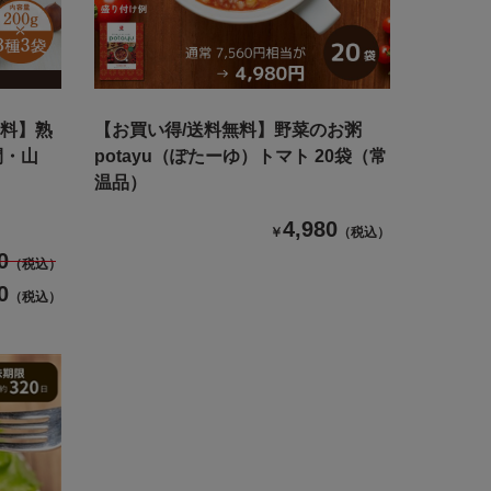
無料】熟
【お買い得/送料無料】野菜のお粥
間・山
potayu（ぽたーゆ）トマト 20袋（常
温品）
4,980
￥
（税込）
0
（税込）
0
（税込）