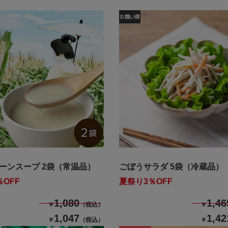
ーンスープ 2袋（常温品）
ごぼうサラダ 5袋（冷蔵品）
OFF
夏祭り3％OFF
1,080
1,46
￥
（税込）
￥
1,047
1,42
￥
（税込）
￥