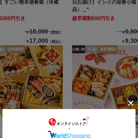
】すごい熊本酒肴箱（冷蔵
日お届け】イシイの迎春小箱
品）＿*
1000円引き
超早期割500円引き
18,000
9,80
￥
（税込）
￥
17,000
9,30
￥
（税込）
￥