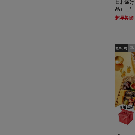
日お届け
品）＿*
超早期割