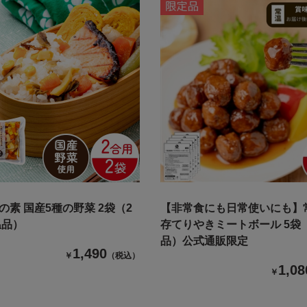
の素 国産5種の野菜 2袋（2
【非常食にも日常使いにも】
温品）
存てりやきミートボール 5袋
品）公式通販限定
1,490
￥
（税込）
1,08
￥