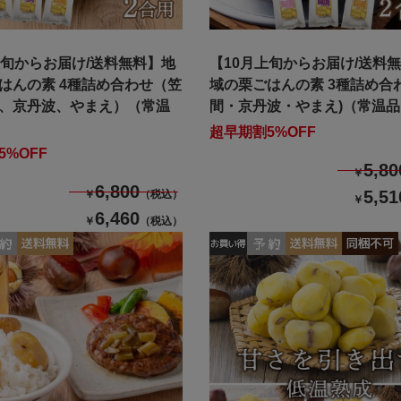
上旬からお届け/送料無料】地
【10月上旬からお届け/送料
はんの素 4種詰め合わせ（笠
域の栗ごはんの素 3種詰め合
、京丹波、やまえ）（常温
間・京丹波・やまえ)（常温
超早期割5%OFF
5%OFF
5,80
￥
6,800
5,51
￥
（税込）
￥
6,460
￥
（税込）