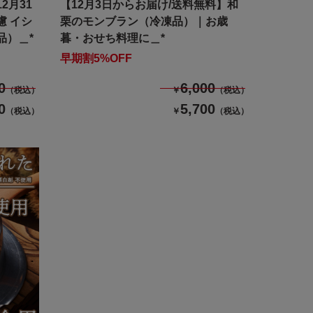
2月31
【12月3日からお届け/送料無料】和
慮 イシ
栗のモンブラン（冷凍品）｜お歳
品）＿*
暮・おせち料理に＿*
早期割5%OFF
0
6,000
（税込）
￥
（税込）
0
5,700
（税込）
￥
（税込）