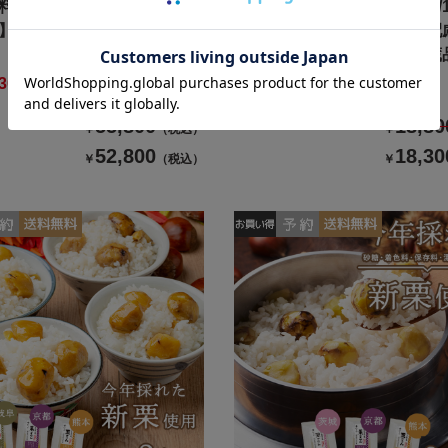
理 2027/送料無料/12月31
【おせち料理 2027/送料無料/1
】イシイの慶春譜（冷蔵
日お届け】食物アレルギー配
イののぞみ（絵本付き・冷蔵
3000円引き
超早期割500円引き
55,800
18,80
￥
（税込）
￥
52,800
18,30
￥
（税込）
￥