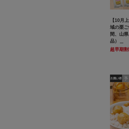
【10月
域の栗ご
間、山県
品）＿
超早期割