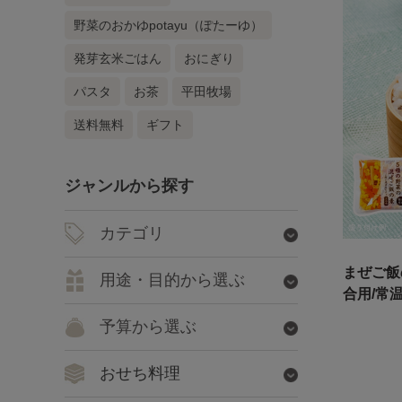
野菜のおかゆpotayu（ぽたーゆ）
発芽玄米ごはん
おにぎり
パスタ
お茶
平田牧場
送料無料
ギフト
ジャンルから探す
カテゴリ
まぜご飯
用途・目的から選ぶ
合用/常
予算から選ぶ
おせち料理