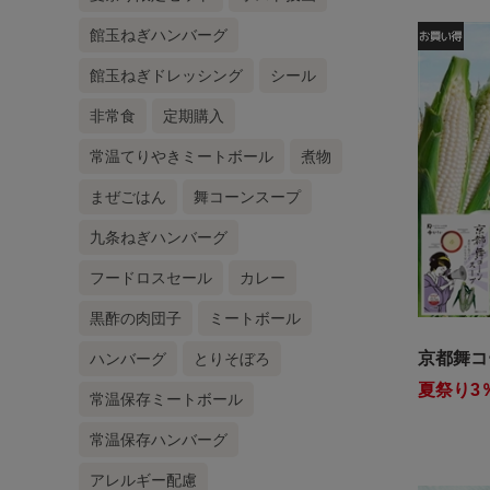
館玉ねぎハンバーグ
館玉ねぎドレッシング
シール
非常食
定期購入
常温てりやきミートボール
煮物
まぜごはん
舞コーンスープ
九条ねぎハンバーグ
フードロスセール
カレー
黒酢の肉団子
ミートボール
京都舞コ
ハンバーグ
とりそぼろ
夏祭り3％
常温保存ミートボール
常温保存ハンバーグ
アレルギー配慮