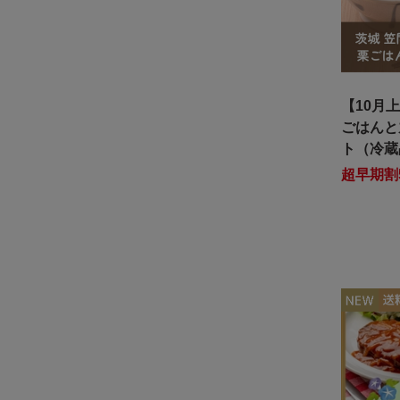
【10月
ごはんと
ト（冷蔵
超早期割