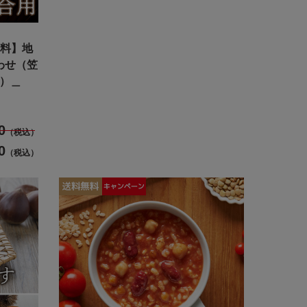
無料】地
わせ（笠
品）＿
0
（税込）
0
（税込）