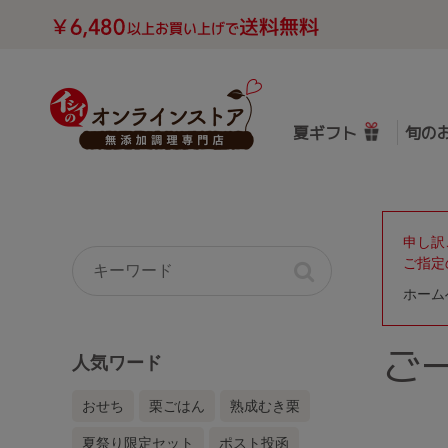
夏ギフト
旬の
申し訳
ご指定
ホーム
ご
人気ワード
おせち
栗ごはん
熟成むき栗
夏祭り限定セット
ポスト投函