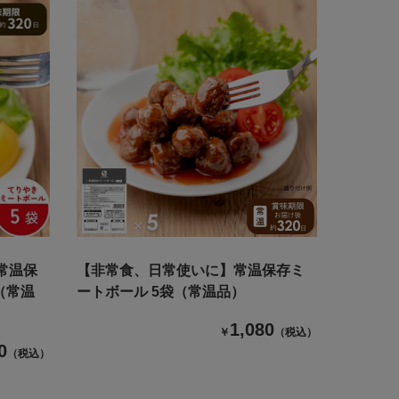
常温保
【非常食、日常使いに】常温保存ミ
（常温
ートボール 5袋（常温品）
1,080
￥
（税込）
0
（税込）