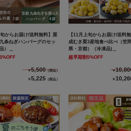
上旬からお届け/送料無料】栗
【11月上旬からお届け/送料
九条ねぎハンバーグのセッ
成むき栗3産地食べ比べ（笠
品）＿
県・京都）（冷凍品)＿
5%OFF
超早期割5%OFF
5,500
10,80
￥
（税込）
￥
5,225
10,26
￥
（税込）
￥