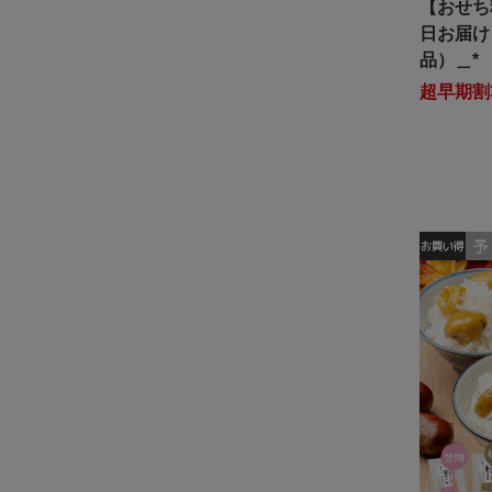
【おせち料
日お届け
品）＿*
超早期割