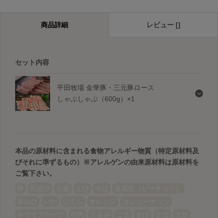
商品詳細
レビュー []
セット内容
平田牧場 金華豚・三元豚ロース
しゃぶしゃぶ（600g）×1
本品の原材料に含まれる食物アレルギー物質（特定原材料及
びそれに準ずるもの）
※アレルゲンの由来原材料は原材料を
ご覧下さい。
卵
乳成分
小麦
えび
そば
落花生（ピーナッツ）
あわび
いか
いくら
オレンジ
カシューナッツ
キウイフルーツ
牛肉
くるみ
ごま
さけ
さば
大豆