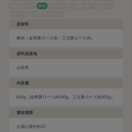
鶏肉
バナナ
豚肉
まつたけ
もも
やまいも
りんご
ゼラチン
かに
アーモンド
原材料
豚肉（金華豚ロース肉・三元豚ロース肉）
原料原産地
山形県
内容量
600g（金華豚ロース肉300g、三元豚ロース肉300g）
賞味期限
お届け後約80日