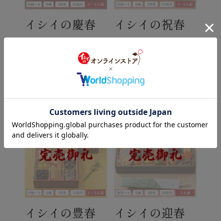
イシイの慶春
イシイの祝春
譜
華
52,000
28,000
円(税込)
円(税
込)
イシイの豊春
イシイの迎春