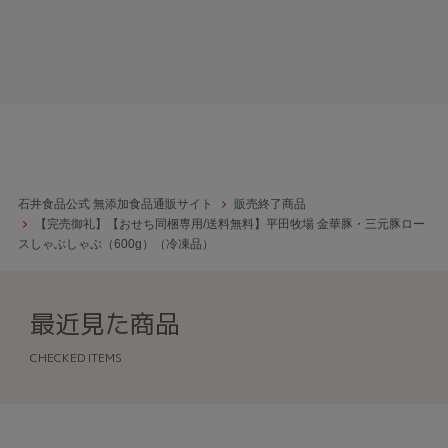
石井食品公式 無添加食品通販サイト
販売終了商品
【完売御礼】【おせち同梱専用/送料無料】平田牧場 金華豚・三元豚ロー
スしゃぶしゃぶ（600g）（冷凍品）
最近見た商品
CHECKED ITEMS