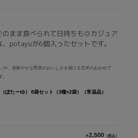
そのまま食べられて日持ちも◎カジュア
、potayuが6個入ったセットです。
味わいや、色鮮やかな野菜のおいしさを届ける玄米のおかゆで
す。
yu（ぽたーゆ） 6袋セット（3種×2袋）（常温品）
2,500
￥
（税込）