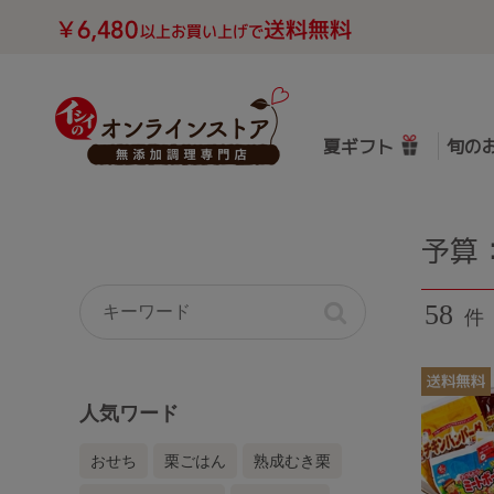
夏ギフト
旬の
予算
58
件
人気ワード
おせち
栗ごはん
熟成むき栗