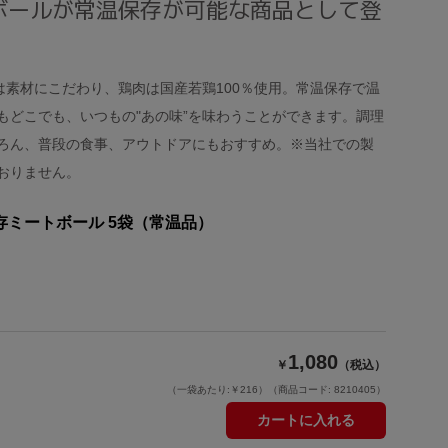
ボールが常温保存が可能な商品として登
は素材にこだわり、鶏肉は国産若鶏100％使用。常温保存で温
もどこでも、いつもの"あの味”を味わうことができます。調理
ろん、普段の食事、アウトドアにもおすすめ。※当社での製
おりません。
ミートボール 5袋（常温品）
1,080
￥
（税込）
（一袋あたり:￥216）
（商品コード: 8210405）
カートに入れる