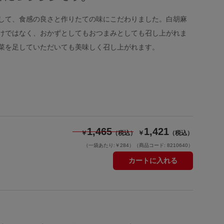
して、食感の良さと作りたての味にこだわりました。白胡麻
けではなく、おかずとしてもおつまみとしても召し上がれま
野菜を足していただいても美味しく召し上がれます。
1,465
1,421
￥
（税込）
￥
（税込）
（一袋あたり:￥284）
（商品コード: 8210640）
カートに入れる