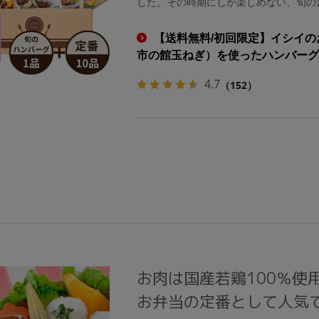
した。その時期にしか楽しめない、旬の
【送料無料/初回限定】イシイの
市の館玉ねぎ）を使ったハンバーグ
4.7
（152）
お肉は国産若鶏100％使
お弁当の定番として人気