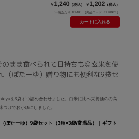
1,240
1,202
￥
（税込）
￥
（税込）
（一袋あたり:￥240）
（商品コード: 8210074）
カートに入れる
そのまま食べられて日持ちも◎玄米を使
ayu（ぽたーゆ）贈り物にも便利な9袋セ
otayuを3袋ずつ詰め合わせました。白米に比べ栄養価のの高
味つけでおかゆにしました。
yu（ぽたーゆ）9袋セット（3種×3袋/常温品）｜ギフト