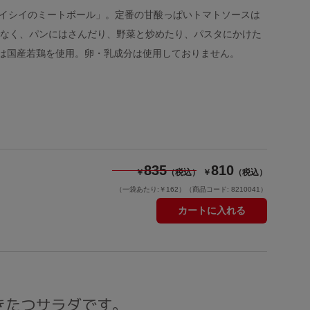
「イシイのミートボール」。定番の甘酸っぱいトマトソースは
でなく、パンにはさんだり、野菜と炒めたり、パスタにかけた
は国産若鶏を使用。卵・乳成分は使用しておりません。
835
810
￥
（税込）
￥
（税込）
（一袋あたり:￥162）
（商品コード: 8210041）
カートに入れる
きたつサラダです。