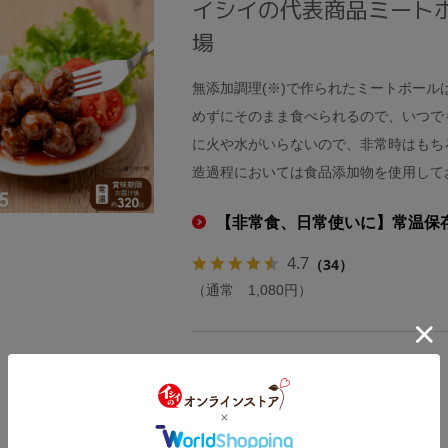
イシイの代表商品ミート
場
無添加調理(※)で作られたミートボール
めずにそのまま食べられるので、いつで
に火や水がいらないので、非常時はもち
造過程においては食品添加物を使用して
【非常食、日常使いに】常温保存
4.7
（34）
（通常 1,080円）