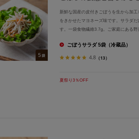
新鮮な国産の皮付きごぼうを生から加工
をきかせたマヨネーズ味です。サラダだ
す。一袋食物繊維3.7g。ご家庭にある
ごぼうサラダ 5袋（冷蔵品）
4.8
（13）
夏祭り3％OFF