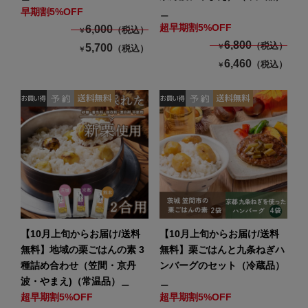
早期割5%OFF
＿
超早期割5%OFF
6,000
（税込）
￥
6,800
（税込）
5,700
￥
（税込）
￥
6,460
（税込）
￥
【10月上旬からお届け/送料
【10月上旬からお届け/送料
無料】地域の栗ごはんの素 3
無料】栗ごはんと九条ねぎハ
種詰め合わせ（笠間・京丹
ンバーグのセット（冷蔵品）
波・やまえ)（常温品）＿
＿
超早期割5%OFF
超早期割5%OFF