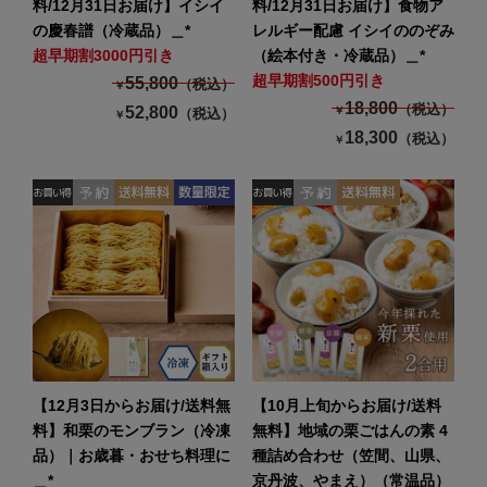
料/12月31日お届け】イシイ
料/12月31日お届け】食物ア
の慶春譜（冷蔵品）＿*
レルギー配慮 イシイののぞみ
超早期割3000円引き
（絵本付き・冷蔵品）＿*
超早期割500円引き
55,800
（税込）
￥
18,800
（税込）
52,800
￥
（税込）
￥
18,300
（税込）
￥
【12月3日からお届け/送料無
【10月上旬からお届け/送料
料】和栗のモンブラン（冷凍
無料】地域の栗ごはんの素 4
品）｜お歳暮・おせち料理に
種詰め合わせ（笠間、山県、
＿*
京丹波、やまえ）（常温品）