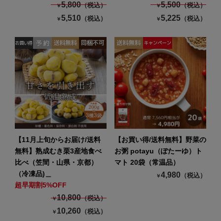
5,800
5,500
（税込）
（税込）
￥
￥
5,510
5,225
（税込）
（税込）
￥
￥
【11月上旬からお届け/送料
【お買い得/送料無料】野菜の
無料】熟成むき栗3産地食べ
お粥 potayu（ぽたーゆ）ト
比べ（笠間・山県・京都）
マト 20袋（常温品）
（冷凍品)＿
4,980
（税込）
￥
超早期割5%OFF
10,800
（税込）
￥
10,260
（税込）
￥