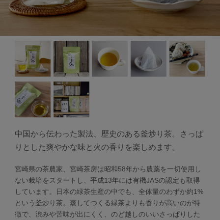
中国から伝わった製法、歴史のある釜炒り茶。さっぱ
りとした爽やかな味と火の香りを楽しめます。
宮崎県の茶農家、宮崎茶房は昭和58年から農薬を一切使用し
ない栽培をスタートし、平成13年には有機JASの認定も取得
しています。日本の緑茶生産の中でも、全体量のわずか約1%
という釜炒り茶。蒸してつくる緑茶よりも香りが高いのが特
徴で、渋みや苦味が出にくく、のど越しのいいさっぱりした