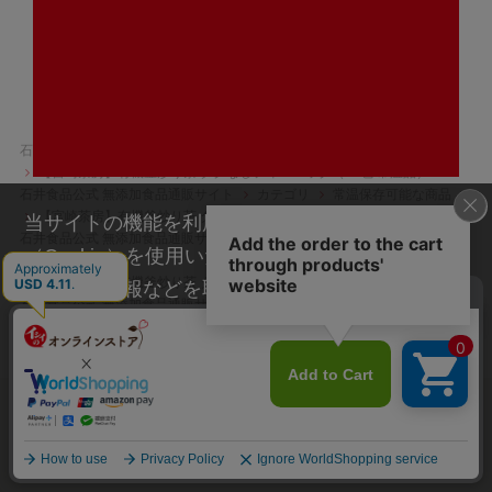
3,686
（税込）
￥
石井食品公式 無添加食品通販サイト
カテゴリ
有機栽培のお茶
【宮崎茶房】有機釜炒り茶 タグなしティーバッグ（18包/常温品）
石井食品公式 無添加食品通販サイト
カテゴリ
常温保存可能な商品
【宮崎茶房】有機釜炒り茶 タグなしティーバッグ（18包/常温品）
当サイトの機能を利用するためにクッキー
石井食品公式 無添加食品通販サイト
用途・目的から選ぶ
（Cookie）を使用いたします。その際に、閲覧履
両親へのギフト
【宮崎茶房】有機釜炒り茶 タグなしティーバッグ（18包/常温品）
歴や属性情報などを取得いたしますが、お客様の
石井食品公式 無添加食品通販サイト
予算から選ぶ
個人情報を特定することは行っておりません。詳
予算：￥2,000以下
【宮崎茶房】有機釜炒り茶 タグなしティーバッグ（18包/常温品）
細に関しては「
プライバシーポリシー
」をお読み
ください。
最近見た商品
承諾する
CHECKED ITEMS