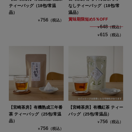
ティーバッグ（18包/常温
なしティーバッグ（18包/常
品）
温品）
賞味期限短め5％OFF
756
（税込）
￥
648
（税込）
￥
615
（税込）
￥
【宮崎茶房】有機熟成三年番
【宮崎茶房】有機紅茶 ティー
茶 ティーバッグ（25包/常温
バッグ（25包/常温品）
品）
756
（税込）
￥
756
（税込）
￥