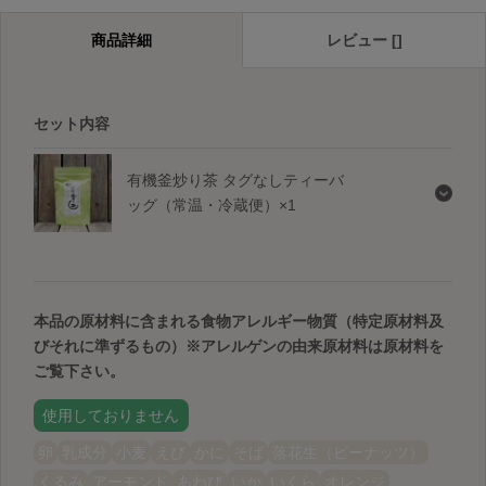
商品詳細
レビュー []
セット内容
有機釜炒り茶 タグなしティーバ
ッグ（常温・冷蔵便）×1
本品の原材料に含まれる食物アレルギー物質（特定原材料及
びそれに準ずるもの）
※アレルゲンの由来原材料は原材料を
ご覧下さい。
使用しておりません
卵
乳成分
小麦
えび
かに
そば
落花生（ピーナッツ）
くるみ
アーモンド
あわび
いか
いくら
オレンジ