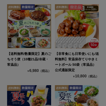
【送料無料/数量限定】夏のご
【非常食にも日常使いにも/送
ちそう便（10種21品/冷蔵・
料無料】常温保存てりやきミ
常温品）
ートボール 50袋（常温品）
公式通販限定
6,980
（税込）
￥
10,800
（税込）
￥