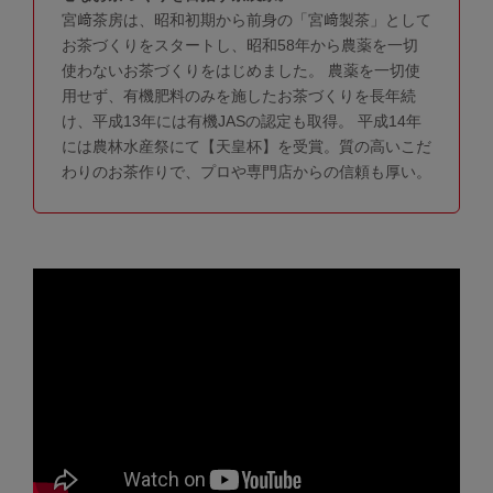
宮﨑茶房は、昭和初期から前身の「宮﨑製茶」として
お茶づくりをスタートし、昭和58年から農薬を一切
使わないお茶づくりをはじめました。 農薬を一切使
用せず、有機肥料のみを施したお茶づくりを長年続
け、平成13年には有機JASの認定も取得。 平成14年
には農林水産祭にて【天皇杯】を受賞。質の高いこだ
わりのお茶作りで、プロや専門店からの信頼も厚い。