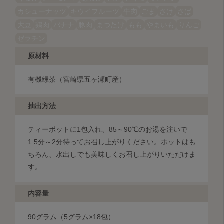
カシューナッツ
キウイフルーツ
牛肉
ごま
さけ
さば
大豆
鶏肉
バナナ
豚肉
まつたけ
もも
やまいも
りんご
ゼラチン
原材料
有機緑茶（宮崎県五ヶ瀬町産）
抽出方法
ティーポットに1包入れ、85～90℃のお湯を注いで
1.5分～2分待ってお召し上がりください。ホットはも
ちろん、水出しでも美味しくお召し上がりいただけま
す。
内容量
90グラム（5グラム×18包）