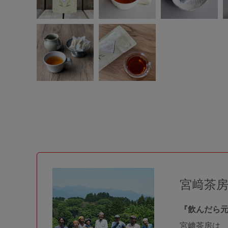
宮﨑茶
『飲んだら
宮﨑茶房は、