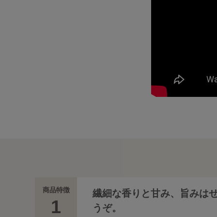
商品特徴
繊細な香りと甘み、旨みは
1
うぞ。