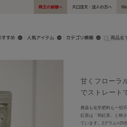
株主の皆様へ
大口注文・法人の方へ
W
おすすめ
人気アイテム
カテゴリ検索
甘くフローラ
でストレート
農薬も化学肥料も一切
紅茶は「和紅茶」と称
ています。2グラム×25