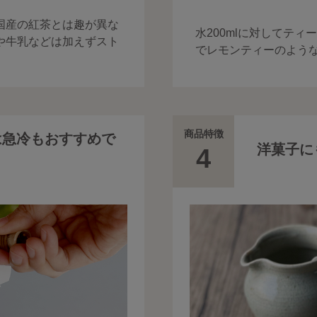
国産の紅茶とは趣が異な
水200mlに対してテ
や牛乳などは加えずスト
でレモンティーのよう
商品特徴
は急冷もおすすめで
洋菓子に
4