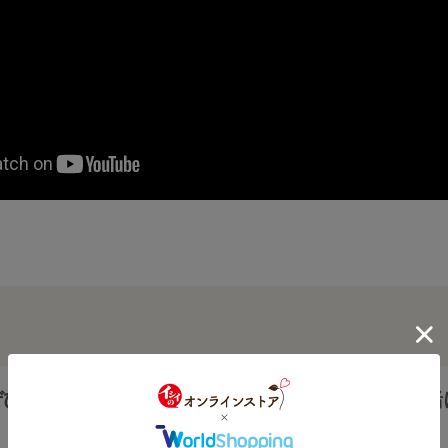
商品特徴
ぜひストレートでど
水と一緒
2
成です。