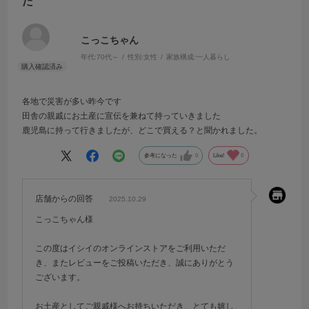
た
こっこちゃん
年代:
70代～
性別:
女性
家族構成:
一人暮らし
各地で災害が多い昨今です
田舎の親戚にお土産に宣伝を兼ねて持っていきました
鹿児島に持って行きましたが、どこで買える？と聞かれました。
参考になった
0
Like!
0
店舗からの回答
2025.10.29
こっこちゃん様
この度はイシイのオンラインストアをご利用いただ
き、またレビューをご投稿いただき、誠にありがとう
ございます。
お土産としてご親戚様へお持ちいただき、とても嬉し