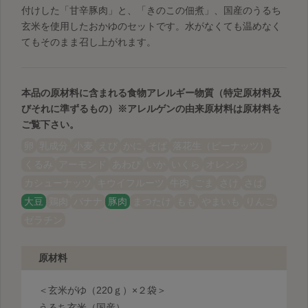
付けした「甘辛豚肉」と、「きのこの佃煮」、国産のうるち
玄米を使用したおかゆのセットです。水がなくても温めなく
てもそのまま召し上がれます。
本品の原材料に含まれる食物アレルギー物質（特定原材料及
びそれに準ずるもの）
※アレルゲンの由来原材料は原材料を
ご覧下さい。
卵
乳成分
小麦
えび
かに
そば
落花生（ピーナッツ）
くるみ
アーモンド
あわび
いか
いくら
オレンジ
カシューナッツ
キウイフルーツ
牛肉
ごま
さけ
さば
大豆
鶏肉
バナナ
豚肉
まつたけ
もも
やまいも
りんご
ゼラチン
原材料
＜玄米がゆ（220ｇ）×２袋＞
うるち玄米（国産）