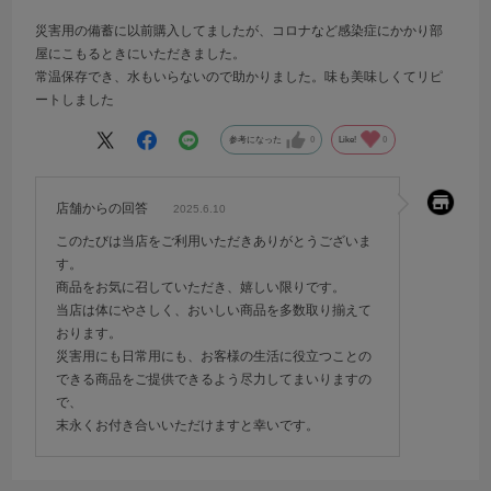
災害用の備蓄に以前購入してましたが、コロナなど感染症にかかり部
屋にこもるときにいただきました。
常温保存でき、水もいらないので助かりました。味も美味しくてリピ
ートしました
参考になった
0
Like!
0
店舗からの回答
2025.6.10
このたびは当店をご利用いただきありがとうございま
す。
商品をお気に召していただき、嬉しい限りです。
当店は体にやさしく、おいしい商品を多数取り揃えて
おります。
災害用にも日常用にも、お客様の生活に役立つことの
できる商品をご提供できるよう尽力してまいりますの
で、
末永くお付き合いいただけますと幸いです。