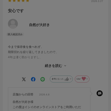
2026.3.27
安心です
自然が大好き
今まで保存食を食べれず、
期限切れを繰り返してきましたので、
4年は凄く助かりますし、
水も何もなくてもこのまた食べれるのが良いと思います。
続きを読む
普段添加物、国産である事を気にしていますので、
これからも素敵な商品の開発を
宜しくお願い致します！！
参考になった
0
Like!
0
ちなみにミートボールも大量に買ってますが、
これは期限切れの今年8月までに、
きちんと食べて新しいミートボールを購入します！
店舗からの回答
2026.4.8
自然が大好き様
この度はイシイのオンラインストアをご利用いただ