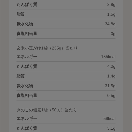
たんぱく質
2.9g
脂質
1.5g
炭水化物
34.8g
食塩相当量
0g
玄米小豆がゆ1袋
（235g）当たり
エネルギー
155kcal
たんぱく質
4.0g
脂質
1.4g
炭水化物
31.5g
食塩相当量
0.5g
きのこの佃煮1袋
（50ｇ）当たり
エネルギー
58kcal
たんぱく質
3.1g