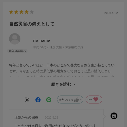
2025.5.22
自然災害の備えとして
no name
年代:
50代
性別:
女性
家族構成:
夫婦
毎年と言っていいほど、日本のどこかで甚大な自然災害が起こってい
ます。何かあった時に最低限の用意をしておこうと思い購入しまし
た。リュックに入る大きさで持ち出し袋に入れようと思ってます。食
べていないので星4つにしました。常温のミートボールも購入し、それ
続きを読む
は美味しかったです！
参考になった
0
Like!
0
店舗からの回答
2025.5.22
このたびは当店をご利用いただきありがとうございま