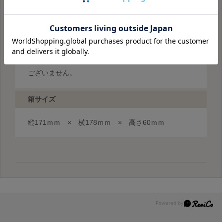
保存方法
直射日光や高温多湿な場所を避けて保存してくださ
い。※冷蔵で長期間保存しますと、硬くなる場合がご
ざいますが、そのまま召し上がられても品質上問題は
ございません。
箱サイズ
縦171ｍｍ × 横178ｍｍ × 高さ60ｍｍ