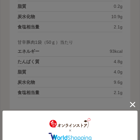
脂質
0.2g
炭水化物
10.9g
食塩相当量
2.1g
甘辛豚肉1袋
（50ｇ）当たり
エネルギー
93kcal
たんぱく質
4.8g
脂質
4.0g
炭水化物
9.6g
食塩相当量
2.1g
賞味期限
約4年※製造から5年