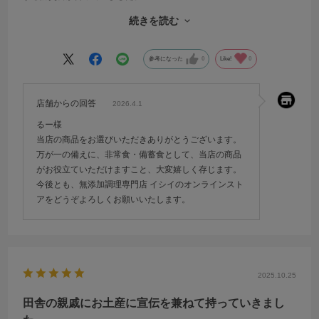
なのにお粥が美味しくてつい食べてしまう(汗
続きを読む
アルファ米も保存していますが、二食分位あるのはありがたいのです
が、お湯を入れないといけませんし、味もイマイチ…デス。
参考になった
0
Like!
0
これなら雨水で温めても良いし最悪冷たいままでも食べられます。
きっと自分や隣人の瓦礫の片付けなどに追われる日々で、すぐ水分と
ご飯としっかりした味のおかずが食べられるのは気持ちが楽になると
店舗からの回答
2026.4.1
思うのです。必ずストックしたいと思う防災食です。
るー様
当店の商品をお選びいただきありがとうございます。
万が一の備えに、非常食・備蓄食として、当店の商品
がお役立ていただけますこと、大変嬉しく存じます。
今後とも、無添加調理専門店 イシイのオンラインスト
アをどうぞよろしくお願いいたします。
2025.10.25
田舎の親戚にお土産に宣伝を兼ねて持っていきまし