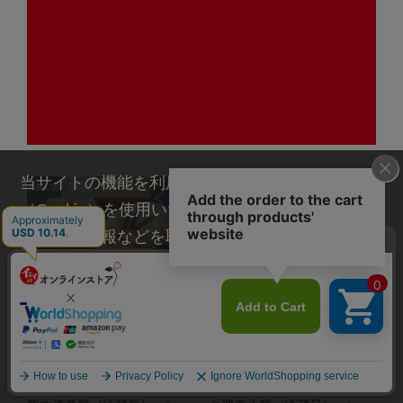
【非常食、日常使いに】常温
【非常食、日常使いに】常温
保存ミートボール 5袋（常温
保存チキンハンバーグ 5袋
品）
（常温品）
1,080
1,080
（税込）
（税込）
￥
￥
新着商品
当サイトの機能を利用するためにクッキー
（Cookie）を使用いたします。その際に、閲覧履
歴や属性情報などを取得いたしますが、お客様の
個人情報を特定することは行っておりません。詳
細に関しては「
プライバシーポリシー
」をお読み
ください。
承諾する
【おせち料理 2027/送料無
【おせち料理 2027/送料無
料/12月31日お届け】すごい
料/12月31日お届け】イシイ