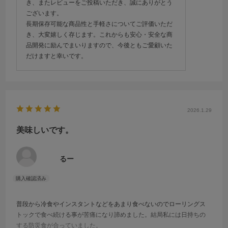
き、またレビューをご投稿いただき、誠にありがとう
ございます。
長期保存可能な商品性と手軽さについてご評価いただ
き、大変嬉しく存じます。これからも安心・安全な商
品開発に励んでまいりますので、今後ともご愛顧いた
だけますと幸いです。
2026.1.29
美味しいです。
るー
普段から冷食やインスタントなどをあまり食べないのでローリングス
トックで食べ続ける事が苦痛になり諦めました。結局私には日持ちの
する防災食が合っていました。