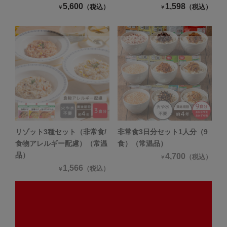
5,600
1,598
（税込）
（税込）
￥
￥
リゾット3種セット（非常食/
非常食3日分セット1人分（9
食物アレルギー配慮）（常温
食）（常温品）
品）
4,700
（税込）
￥
1,566
（税込）
￥
ご一緒にいかがですか？