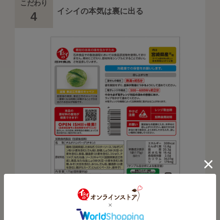
こだわり
イシイの本気は裏に出る
4