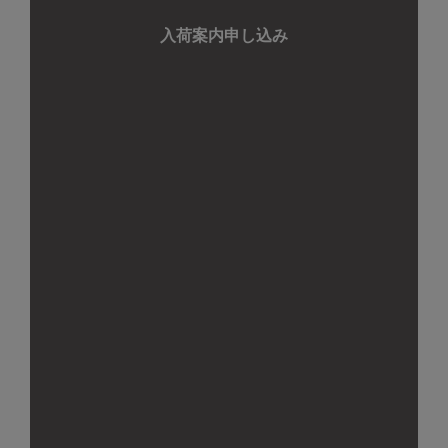
超早期割3000円引き
（絵本付き・冷蔵品）＿*
入荷案内申し込み
超早期割500円引き
55,800
（税込）
￥
18,800
（税込）
52,800
￥
（税込）
￥
18,300
（税込）
￥
【12月3日からお届け/送料無
【10月上旬からお届け/送料
料】和栗のモンブラン（冷凍
無料】地域の栗ごはんの素 4
品）｜お歳暮・おせち料理に
種詰め合わせ（笠間、山県、
＿*
京丹波、やまえ）（常温品）
早期割5%OFF
＿