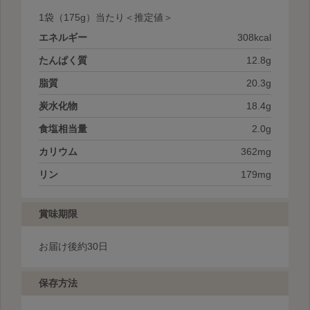
1袋
（175g）当たり＜推定値＞
エネルギー
308kcal
たんぱく質
12.8g
脂質
20.3g
炭水化物
18.4g
食塩相当量
2.0g
カリウム
362mg
リン
179mg
賞味期限
お届け後約30日
保存方法