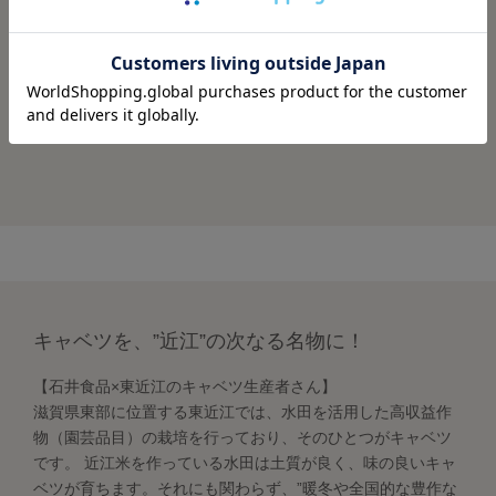
石井食品での製造過程においては、食品添加物を使わず
「キッチンや冷蔵庫にある食材」だけを使用していま
す。「素材や品質管理へのこだわり」は商品の裏面に表
れています。
キャベツを、”近江”の次なる名物に！
【石井食品×東近江のキャベツ生産者さん】
滋賀県東部に位置する東近江では、水田を活用した高収益作
物（園芸品目）の栽培を行っており、そのひとつがキャベツ
です。 近江米を作っている水田は土質が良く、味の良いキャ
ベツが育ちます。それにも関わらず、”暖冬や全国的な豊作な