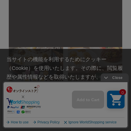
超早期割5%OFF
6,000
（税込）
￥
6,800
（税込）
5,700
￥
（税込）
￥
6,460
（税込）
￥
当サイトの機能を利用するためにクッキー
（Cookie）を使用いたします。その際に、閲覧履
歴や属性情報などを取得いたしますが、お客様の
個人情報を特定することは行っておりません。詳
【10月上旬からお届け/送料
【10月上旬からお届け/送料
細に関しては「
プライバシーポリシー
」をお読み
無料】地域の栗ごはんの素 3
無料】栗ごはんと九条ねぎハ
ください。
種詰め合わせ（笠間・京丹
ンバーグのセット（冷蔵品）
波・やまえ)（常温品）＿
＿
承諾する
超早期割5%OFF
超早期割5%OFF
5,800
5,500
（税込）
（税込）
￥
￥