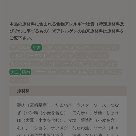
本品の原材料に含まれる食物アレルギー物質（特定原材料及
びそれに準ずるもの）
※アレルゲンの由来原材料は原材料を
ご覧下さい。
卵
乳成分
小麦
えび
かに
そば
落花生（ピーナッツ）
くるみ
アーモンド
あわび
いか
いくら
オレンジ
カシューナッツ
キウイフルーツ
牛肉
ごま
さけ
さば
大豆
鶏肉
バナナ
豚肉
まつたけ
もも
やまいも
りんご
ゼラチン
原材料
鶏肉（宮崎県産）、たまねぎ、ウスターソース、つな
ぎ（パン粉（小麦を含む）、でん粉）、砂糖、しょう
ゆ（大豆・小麦を含む）、食塩、醸造酢（小麦を含
む）、コショウ、ナツメグ、なたね油、ソース（キャ
ベツ（滋賀県東近江市産）、清酒、なたね油、しょう