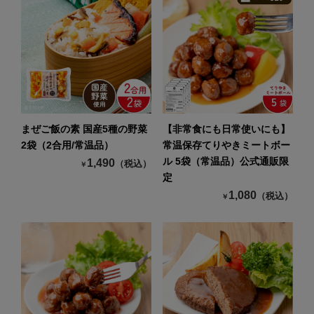
まぜご飯の素 国産5種の野菜
【非常食にも日常使いにも】
2袋（2合用/常温品）
常温保存てりやきミートボー
ル 5袋（常温品）公式通販限
1,490
（税込）
￥
定
1,080
（税込）
￥