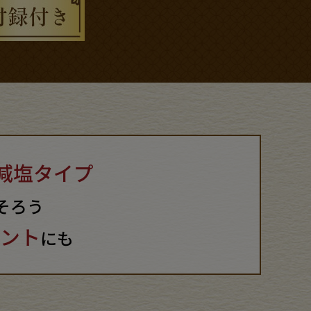
減塩タイプ
そろう
ント
にも