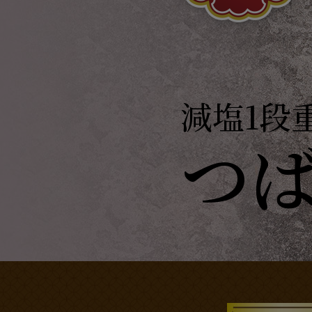
減塩1段
つ