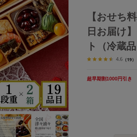
【おせち料理
日お届け】
ト（冷蔵品
4.6
（19）
超早期割1000円引き