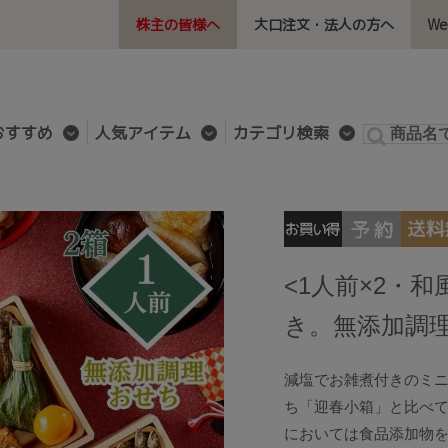
株主の皆様へ
大口注文・法人の方へ
W
おすすめ
人気アイテム
カテゴリ検索
<1人前×2・
き。無添加調理
減塩でお雑煮付きのミニ
ち「迎春小箱」と比べて
においては食品添加物