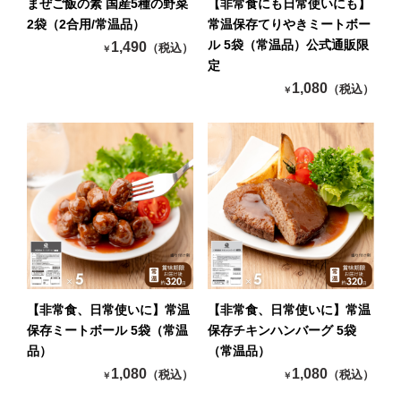
まぜご飯の素 国産5種の野菜
【非常食にも日常使いにも】
2袋（2合用/常温品）
常温保存てりやきミートボー
ル 5袋（常温品）公式通販限
1,490
（税込）
￥
定
1,080
（税込）
￥
【非常食、日常使いに】常温
【非常食、日常使いに】常温
保存ミートボール 5袋（常温
保存チキンハンバーグ 5袋
品）
（常温品）
1,080
1,080
（税込）
（税込）
￥
￥