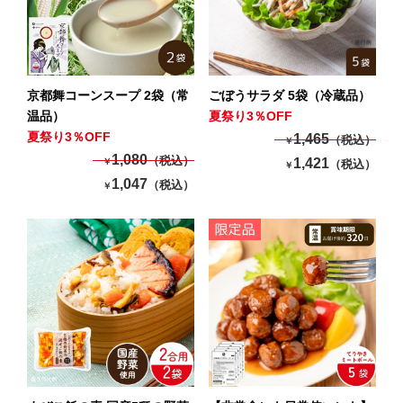
京都舞コーンスープ 2袋（常
ごぼうサラダ 5袋（冷蔵品）
温品）
夏祭り3％OFF
夏祭り3％OFF
1,465
（税込）
￥
1,080
（税込）
1,421
￥
（税込）
￥
1,047
（税込）
￥