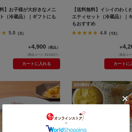
料】お子様が大好きなメニ
【送料無料】イシイのわく
ト（冷蔵品）｜ギフトにも
エティセット（冷蔵品）｜
もおすすめ
5.0
4.8
（3）
（13）
4,900
4,2
￥
（税込）
￥
（商品コード: 8210027）
（商品コード:
カートに入れる
カートに