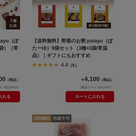
ayu（ぽ
【送料無料】野菜のお粥 potayu（ぽ
2袋）（常
たーゆ）9袋セット（3種×3袋/常温
品）｜ギフトにもおすすめ
4.4
（5）
00
4,100
（税込）
￥
（税込）
 8210003）
（商品コード: 8210307）
入れる
カートに入れる