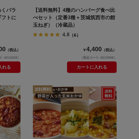
わくバラ
【送料無料】4種のハンバーグ食べ比
ギフトに
べセット（定番3種＋茨城筑西市の館
玉ねぎ）（冷蔵品）
4.8
（6）
00
4,400
（税込）
￥
（税込）
 8210028）
（商品コード: 8210598）
入れる
カートに入れる