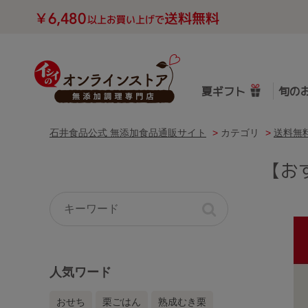
夏ギフト
旬の
石井食品公式 無添加食品通販サイト
>
カテゴリ
>
送料無
【お
人気ワード
おせち
栗ごはん
熟成むき栗