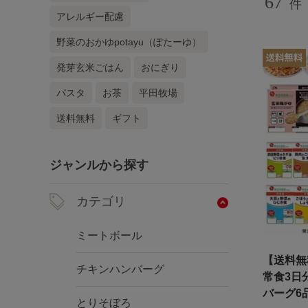
67
件
アレルギー配慮
野菜のおかゆpotayu（ぽたーゆ）
発芽玄米ごはん
おにぎり
パスタ
お茶
平田牧場
送料無料
ギフト
ジャンルから探す
カテゴリ
ミートボール
【送料無
チキンハンバーグ
常食3日
バーグ6
とりそぼろ