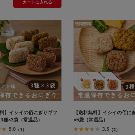
カートに入れる
料】イシイの佰にぎりギフ
【送料無料】イシイの佰にぎ
 3種×3袋（常温品）
×5袋（常温品）
5.0
3.5
（1）
（2）