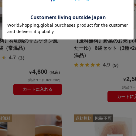
料】有明鶏のサムゲタン風
【送料無料】野菜のお粥 pot
6袋（常温品）
たーゆ） 6袋セット（3種×
温品）
4.7
（3）
4.9
（9）
4,600
￥
（税込）
2,5
￥
（商品コード: 8210502）
（商品コード:
カートに入れる
カートに