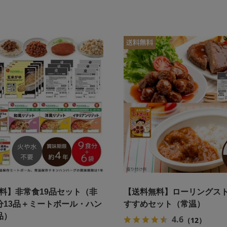
料】非常食19品セット（非
【送料無料】ローリングス
分13品＋ミートボール・ハン
すすめセット（常温）
品）
4.6
（12）