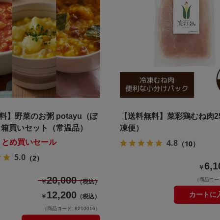
料】野菜のお粥 potayu（ぽ
【送料無料】菜彩鶏むね肉2
 箱買いセット（常温品）
凍便）
4.8
uまとめ買いセール
（10）
5.0
（2）
6,1
￥
20,000
（商品コード:
￥
（税込）
12,200
カートに
￥
（税込）
（商品コード: 8210016）