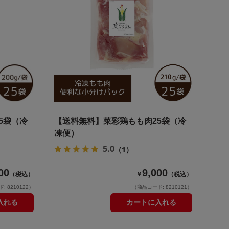
5袋（冷
【送料無料】菜彩鶏もも肉25袋（冷
凍便）
5.0
（1）
00
9,000
（税込）
￥
（税込）
 8210122）
（商品コード: 8210121）
入れる
カートに入れる