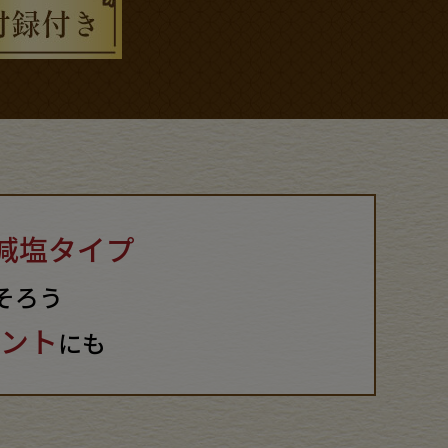
減塩タイプ
そろう
ント
にも