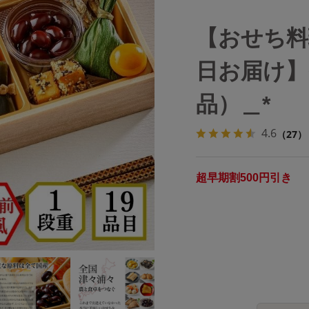
【おせち料理
日お届け】
品）＿*
4.6
（27）
超早期割500円引き