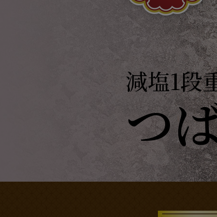
減塩1段
つ