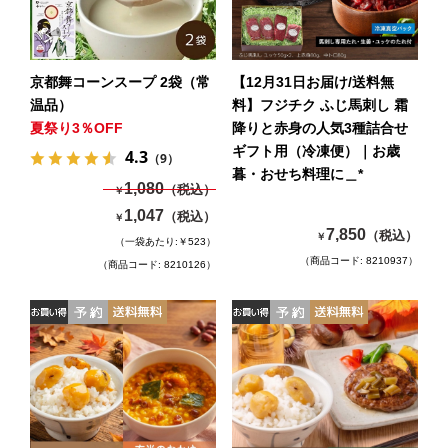
京都舞コーンスープ 2袋（常
【12月31日お届け/送料無
温品）
料】フジチク ふじ馬刺し 霜
夏祭り3％OFF
降りと赤身の人気3種詰合せ
ギフト用（冷凍便）｜お歳
4.3
（9）
暮・おせち料理に＿*
1,080
（税込）
￥
1,047
（税込）
￥
7,850
（税込）
￥
（一袋あたり:￥523）
（商品コード: 8210937）
（商品コード: 8210126）