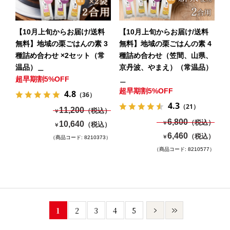
【10月上旬からお届け/送料
【10月上旬からお届け/送料
無料】地域の栗ごはんの素 3
無料】地域の栗ごはんの素 4
種詰め合わせ ×2セット（常
種詰め合わせ（笠間、山県、
温品）＿
京丹波、やまえ）（常温品）
超早期割5%OFF
＿
超早期割5%OFF
4.8
（36）
4.3
（21）
11,200
（税込）
￥
6,800
（税込）
10,640
￥
（税込）
￥
6,460
（税込）
￥
（商品コード: 8210373）
（商品コード: 8210577）
1
2
3
4
5