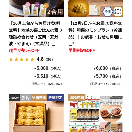
【10月上旬からお届け/送料
【12月3日からお届け/送料無
無料】地域の栗ごはんの素 3
料】和栗のモンブラン（冷凍
種詰め合わせ（笠間・京丹
品）｜お歳暮・おせち料理に
波・やまえ)（常温品）＿
＿*
超早期割5%OFF
早期割5%OFF
4.8
（36）
5,800
6,000
（税込）
（税込）
￥
￥
5,510
5,700
（税込）
（税込）
￥
￥
（商品コード: 8210152）
（商品コード: 8210928）