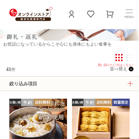
MENU
石井食品公式 無添加食品通販サイト
用途・目的から選ぶ
御礼・返礼
お世話になっているからこそ心にも身体にもよい食事を
41
並べ替え
件
絞り込み項目