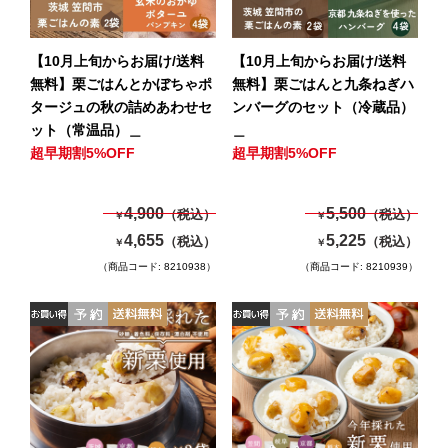
【10月上旬からお届け/送料
【10月上旬からお届け/送料
無料】栗ごはんとかぼちゃポ
無料】栗ごはんと九条ねぎハ
タージュの秋の詰めあわせセ
ンバーグのセット（冷蔵品）
ット（常温品）＿
＿
超早期割5%OFF
超早期割5%OFF
4,900
5,500
（税込）
（税込）
￥
￥
4,655
5,225
（税込）
（税込）
￥
￥
（商品コード: 8210938）
（商品コード: 8210939）